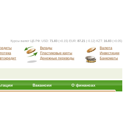
Курсы валют ЦБ РФ:
USD:
71.83
(+0.15) EUR:
87.21
(-0.12) KZT:
16.83
(+0.05)
редиты
Вклады
Валюта
потека
Пластиковые карты
Инвестиции
втокредит
Денежные переводы
Банкоматы
ьтации
Вакансии
О финансах