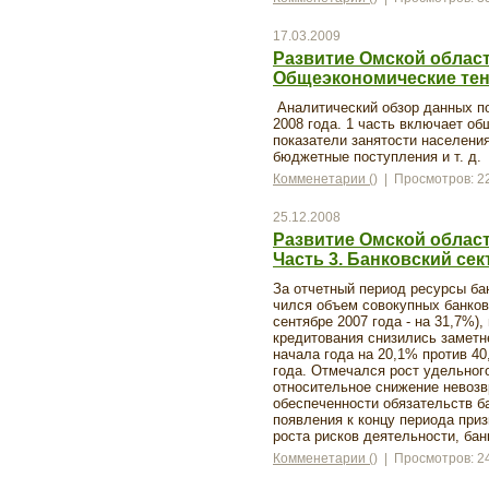
17.03.2009
Развитие Омской области
Общеэкономические тен
Аналитический обзор данных по
2008 года. 1 часть включает о
показатели занятости населени
бюджетные поступления и т. д.
Комменетарии ()
| Просмотров: 2
25.12.2008
Развитие Омской области
Часть 3. Банковский сек
За отчетный период ре­сурсы ба
чился объем совокупных банковс
сентябре 2007 года - на 31,7%)
кредитования снизились заметн
начала года на 20,1% против 40
года. Отмечался рост удельног
относительное снижение невозв
обеспеченности обязательств ба
появления к концу периода приз
роста рисков деятельности, бан
Комменетарии ()
| Просмотров: 2