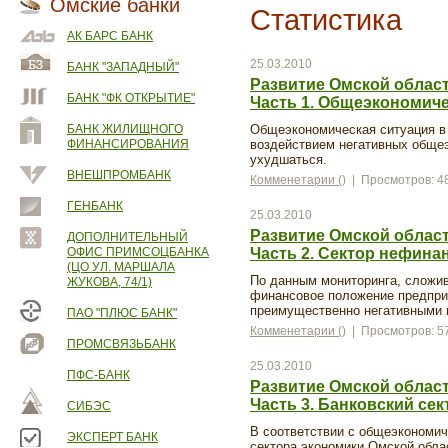
Омские банки
Статистика
АК БАРС БАНК
25.03.2010
БАНК "ЗАПАДНЫЙ"
Развитие Омской области
БАНК "ФК ОТКРЫТИЕ"
Часть 1. Общеэкономич
БАНК ЖИЛИЩНОГО
Общеэкономическая ситуация в 
ФИНАНСИРОВАНИЯ
воздействием негативных обще
ухудшаться.
ВНЕШПРОМБАНК
Комменетарии ()
| Просмотров: 4
ГЕНБАНК
25.03.2010
Развитие Омской области
ДОПОЛНИТЕЛЬНЫЙ
ОФИС ПРИМСОЦБАНКА
Часть 2. Сектор нефин
(ЦО УЛ. МАРШАЛА
По данным мониторинга, сложив
ЖУКОВА, 74/1)
финансовое положение предпри
преимущественно негативными 
ПАО "ПЛЮС БАНК"
Комменетарии ()
| Просмотров: 5
ПРОМСВЯЗЬБАНК
25.03.2010
ПФС-БАНК
Развитие Омской области
Часть 3. Банковский сек
СИБЭС
В соответствии с общеэкономич
ЭКСПЕРТ БАНК
сектора экономики Омской облас