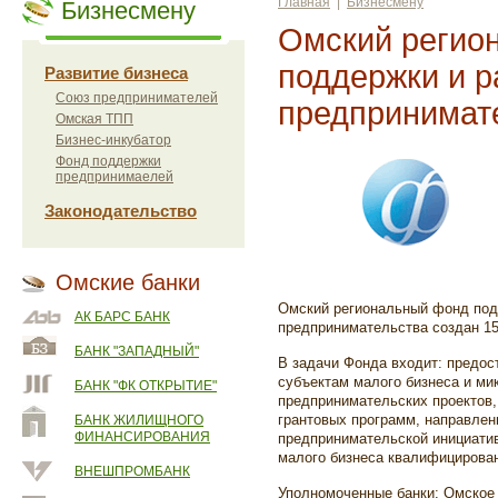
Главная
|
Бизнесмену
Бизнесмену
Омский регио
поддержки и р
Развитие бизнеса
Союз предпринимателей
предпринимат
Омская ТПП
Бизнес-инкубатор
Фонд поддержки
предпринимаелей
Законодательство
Омские банки
Омский региональный фонд под
АК БАРС БАНК
предпринимательства создан 15 
БАНК "ЗАПАДНЫЙ"
В задачи Фонда входит: предос
субъектам малого бизнеса и м
БАНК "ФК ОТКРЫТИЕ"
предпринимательских проектов,
грантовых программ, направлен
БАНК ЖИЛИЩНОГО
ФИНАНСИРОВАНИЯ
предпринимательской инициати
малого бизнеса квалифицирова
ВНЕШПРОМБАНК
Уполномоченные банки: Омское