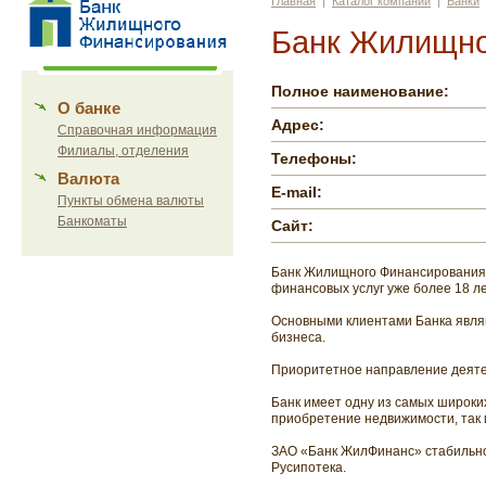
Главная
|
Каталог компаний
|
Банки
Банк Жилищно
Полное наименование:
О банке
Адрес:
Справочная информация
Филиалы, отделения
Телефоны:
Валюта
E-mail:
Пункты обмена валюты
Банкоматы
Сайт:
Банк Жилищного Финансирования 
финансовых услуг уже более 18 ле
Основными клиентами Банка явля
бизнеса.
Приоритетное направление деятел
Банк имеет одну из самых широки
приобретение недвижимости, так 
ЗАО «Банк ЖилФинанс» стабильно 
Русипотека.