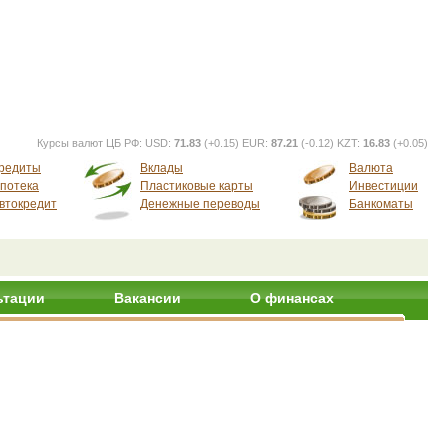
Курсы валют ЦБ РФ:
USD:
71.83
(+0.15) EUR:
87.21
(-0.12) KZT:
16.83
(+0.05)
редиты
Вклады
Валюта
потека
Пластиковые карты
Инвестиции
втокредит
Денежные переводы
Банкоматы
ьтации
Вакансии
О финансах