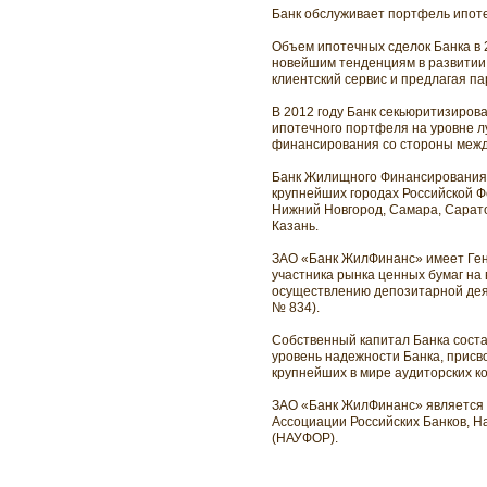
Банк обслуживает портфель ипоте
Объем ипотечных сделок Банка в 
новейшим тенденциям в развитии 
клиентский сервис и предлагая п
В 2012 году Банк секьюритизирова
ипотечного портфеля на уровне л
финансирования со стороны межд
Банк Жилищного Финансирования и
крупнейших городах Российской Фе
Нижний Новгород, Самара, Саратов
Казань.
ЗАО «Банк ЖилФинанс» имеет Ген
участника рынка ценных бумаг на
осуществлению депозитарной деят
№ 834).
Собственный капитал Банка соста
уровень надежности Банка, присв
крупнейших в мире аудиторских ко
ЗАО «Банк ЖилФинанс» является 
Ассоциации Российских Банков, 
(НАУФОР).