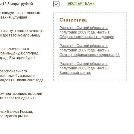
ЭКСПЕРТ БАНК
 13,5 млрд. рублей.
нк следует современным
ования, улучшая
Статистика
Развитие Омской области в I
а рынку высокое качество
полугодии 2009 года. Часть 1.
 к достаточному объему
Общеэкономические тенденции
Развитие Омской области в I
 расположенных в
полугодии 2009 года. Часть 2.
ов-на-Дону, Волгоград,
Сектор нефинансовых корпораций
град, Екатеринбург и
Развитие Омской области в I
полугодии 2009 года. Часть 3.
фессионального
Банковский сектор
 ценными бумагами и
ладов (11 июля 2005 года
во» подтвердило высокий
ка является одна из
ных Банков России,
фондового рынка