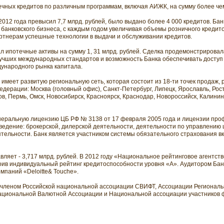
чных кредитов по различным программам, включая АИЖК, на сумму более чем
2012 года превысил 7,7 млрд. рублей, было выдано более 4 000 кредитов. Ба
банковского бизнеса, с каждым годом увеличивая объемы розничного кредит
артнерам успешные технологии в выдачи и обслуживании кредитов.
л ипотечные активы на сумму 1, 31 млрд. рублей. Сделка продемонстрировал
учших международных стандартов и возможность Банка обеспечивать доступ
ународного рынка капитала.
меет развитую региональную сеть, которая состоит из 18-ти точек продаж,
дерации: Москва (головный офис), Санкт-Петербург, Липецк, Ярославль, Рост
, Пермь, Омск, Новосибирск, Красноярск, Краснодар, Новороссийск, Калинин
еральную лицензию ЦБ РФ № 3138 от 17 февраля 2005 года и лицензии про
 ведение: брокерской, дилерской деятельности, деятельности по управлению
ельности. Банк является участником системы обязательного страхования вк
вляет - 3,717 млрд. рублей. В 2012 году «Национальное рейтинговое агентст
оив индивидуальный рейтинг кредитоспособности уровня «А». Аудитором Бан
мпаний «Deloitte& Touche».
членом Российской национальной ассоциации СВИФТ, Ассоциации Региональ
Национальной Валютной Ассоциации и Национальной ассоциации участников 