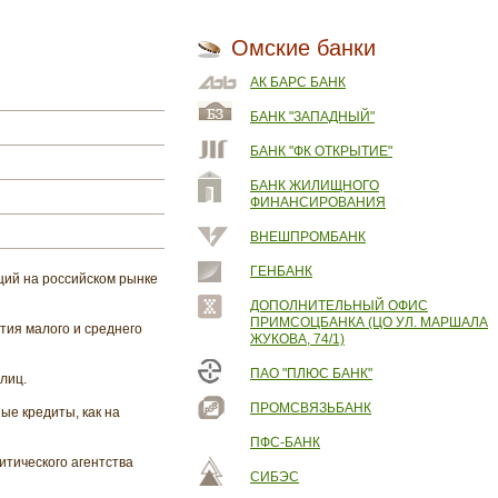
Омские банки
АК БАРС БАНК
БАНК "ЗАПАДНЫЙ"
БАНК "ФК ОТКРЫТИЕ"
БАНК ЖИЛИЩНОГО
ФИНАНСИРОВАНИЯ
ВНЕШПРОМБАНК
ГЕНБАНК
ий на российском рынке
ДОПОЛНИТЕЛЬНЫЙ ОФИС
ПРИМСОЦБАНКА (ЦО УЛ. МАРШАЛА
тия малого и среднего
ЖУКОВА, 74/1)
ПАО "ПЛЮС БАНК"
лиц.
ПРОМСВЯЗЬБАНК
ые кредиты, как на
ПФС-БАНК
тического агентства
СИБЭС