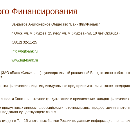
го Финансирования
Закрытое Акционерное Общество "Банк ЖилФинанс"
г. Омск, ул. М. Жукова, 25 (угол ул. М. Жукова - ул. 10 лет Октября)
(3812) 32-11-25
info@bgfbank.ru
www.bgf-bank.ru
(ЗАО «Банк ЖилФинанс) - универсальный розничный Банк, активно работающ
т.
ются физические лица, индивидуальные предприниматели, а также предприя
ьности Банка - ипотечное кредитование и привлечение вкладов физических 
х продуктовых линеек на российском ипотечном рынке, предоставляя ипотечн
и под залог существующего жилья.
входит в Топ-15 ипотечных банков России по данным информационно - анали