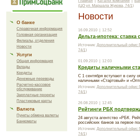
Главная
|
Каталог компаний
|
Ба
(ЦО ул. Маршала Жукова, 74/1)
Новости
О банке
Справочная информация
16.09.2010 | 12:52
Головная организация
Дельта-ипотека: ставка 
Филиалы, отделения
Источник:
Дополнительный офис П
Новости
74/1)
Услуги
Общая информация
01.09.2010 | 12:03
Вклады
Кредиты наличными ста
Кредиты
С 1 сентября вступают в силу 
Денежные переводы
наличными «Стартовый» и «Оп
Расчетно-кассовое
Источник:
Дополнительный офис П
обслуживание
74/1)
Зарплатные проекты
Пластиковые карты
26.08.2010 | 12:45
Валюта
Рейтинги РБК подтверж
Пункты обмена валюты
24 августа агентство «РБК. Рей
Банкоматы
российских банков за первое по
Источник:
Дополнительный офис П
74/1)