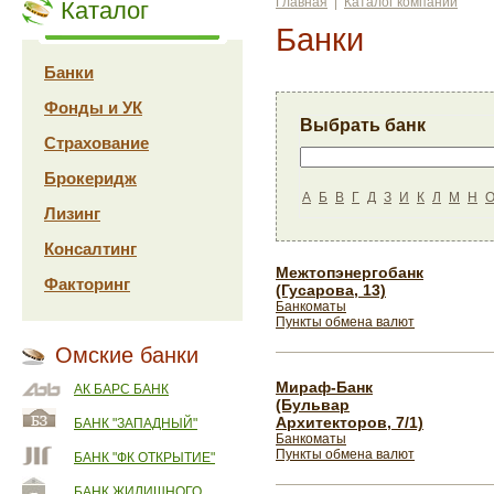
Главная
|
Каталог компаний
Каталог
Банки
Банки
Фонды и УК
Выбрать банк
Страхование
Брокеридж
А
Б
В
Г
Д
З
И
К
Л
М
Н
Лизинг
Консалтинг
Межтопэнергобанк
Факторинг
(Гусарова, 13)
Банкоматы
Пункты обмена валют
Омские банки
Мираф-Банк
АК БАРС БАНК
(Бульвар
Архитекторов, 7/1)
БАНК "ЗАПАДНЫЙ"
Банкоматы
Пункты обмена валют
БАНК "ФК ОТКРЫТИЕ"
БАНК ЖИЛИЩНОГО