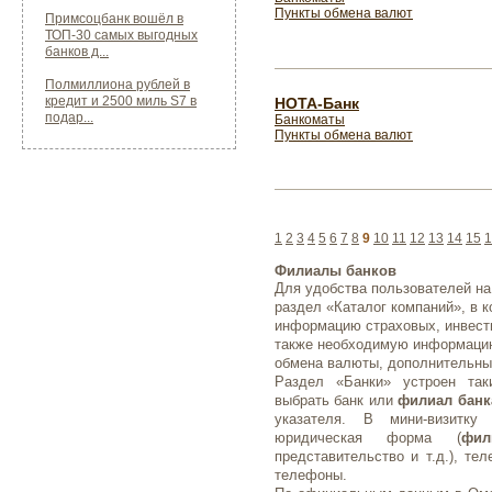
Пункты обмена валют
Примсоцбанк вошёл в
ТОП-30 самых выгодных
банков д...
Полмиллиона рублей в
кредит и 2500 миль S7 в
НОТА-Банк
подар...
Банкоматы
Пункты обмена валют
1
2
3
4
5
6
7
8
9
10
11
12
13
14
15
1
Филиалы банков
Для удобства пользователей на
раздел «Каталог компаний», в 
информацию страховых, инвести
также необходимую информаци
обмена валюты, дополнительные
Раздел «Банки» устроен так
выбрать банк или
филиал банк
указателя. В мини-визитку
юридическая форма (
фил
представительство и т.д.), те
телефоны.