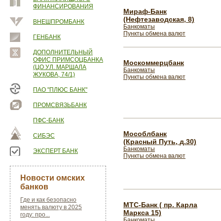
ФИНАНСИРОВАНИЯ
Мираф-Банк
(Нефтезаводская, 8)
ВНЕШПРОМБАНК
Банкоматы
Пункты обмена валют
ГЕНБАНК
ДОПОЛНИТЕЛЬНЫЙ
ОФИС ПРИМСОЦБАНКА
Москоммерцбанк
(ЦО УЛ. МАРШАЛА
Банкоматы
ЖУКОВА, 74/1)
Пункты обмена валют
ПАО "ПЛЮС БАНК"
ПРОМСВЯЗЬБАНК
ПФС-БАНК
Мособлбанк
СИБЭС
(Красный Путь, д.30)
Банкоматы
ЭКСПЕРТ БАНК
Пункты обмена валют
Новости омских
банков
Где и как безопасно
МТС-Банк ( пр. Карла
менять валюту в 2025
Маркса 15)
году: про...
Банкоматы