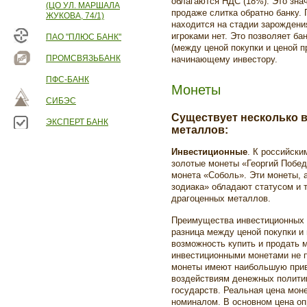
облагаются НДС (18%). Это знач
(ЦО УЛ. МАРШАЛА
продаже слитка обратно банку.
ЖУКОВА, 74/1)
находится на стадии зарождени
игроками нет. Это позволяет б
ПАО "ПЛЮС БАНК"
(между ценой покупки и ценой п
ПРОМСВЯЗЬБАНК
начинающему инвестору.
ПФС-БАНК
Монеты
СИБЭС
Существует несколько 
ЭКСПЕРТ БАНК
металлов:
Инвестиционные
. К российски
золотые монеты «Георгий Побед
монета «Соболь». Эти монеты, 
зодиака» обладают статусом и 
драгоценных металлов.
Преимущества инвестиционных 
разница между ценой покупки и
возможность купить и продать 
инвестиционными монетами не 
монеты имеют наибольшую прив
воздействиям денежных полити
государств. Реальная цена моне
номиналом. В основном цена оп