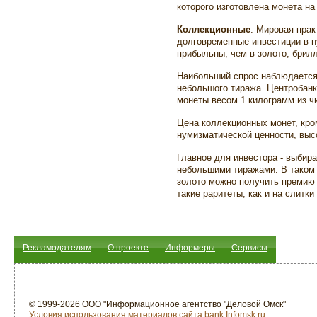
которого изготовлена монета на
Коллекционные
. Мировая прак
долговременные инвестиции в 
прибыльны, чем в золото, брилл
Наибольший спрос наблюдается
небольшого тиража. Центробанк
монеты весом 1 килограмм из чи
Цена коллекционных монет, кро
нумизматической ценности, высо
Главное для инвестора - выбир
небольшими тиражами. В таком 
золото можно получить премию 
такие раритеты, как и на слитк
Рекламодателям
О проекте
Информеры
Сервисы
© 1999-2026 ООО "Информационное агентство "Деловой Омск"
Условия использования материалов сайта bank.Infomsk.ru