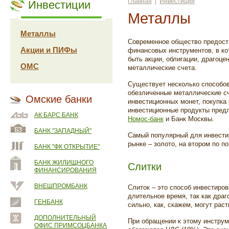
Главная
|
Инвестиции
Инвестиции
Металлы
Металлы
Современное общество предост
Акции и ПИФы
финансовых инструментов, в ко
быть акции, облигации, драгоц
ОМС
металлические счета.
Существует несколько способов
обезличенные металлические сч
Омские банки
инвестиционных монет, покупка
инвестиционные продукты предл
АК БАРС БАНК
Номос-банк
и Банк Москвы.
БАНК "ЗАПАДНЫЙ"
Самый популярный для инвести
рынке – золото, на втором по п
БАНК "ФК ОТКРЫТИЕ"
БАНК ЖИЛИЩНОГО
Слитки
ФИНАНСИРОВАНИЯ
ВНЕШПРОМБАНК
Слиток – это способ инвестиро
длительное время, так как дра
ГЕНБАНК
сильно, как, скажем, могут раст
ДОПОЛНИТЕЛЬНЫЙ
При обращении к этому инструм
ОФИС ПРИМСОЦБАНКА