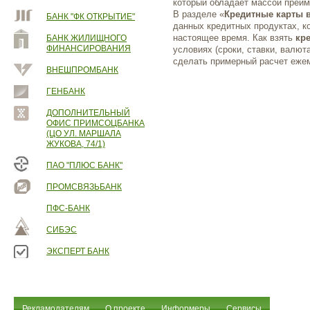
который обладает массой преи
В разделе «
Кредитные карты 
БАНК "ФК ОТКРЫТИЕ"
данных кредитных продуктах, к
настоящее время. Как взять
кр
БАНК ЖИЛИЩНОГО
ФИНАНСИРОВАНИЯ
условиях (сроки, ставки, валют
сделать примерный расчет ежем
ВНЕШПРОМБАНК
ГЕНБАНК
ДОПОЛНИТЕЛЬНЫЙ
ОФИС ПРИМСОЦБАНКА
(ЦО УЛ. МАРШАЛА
ЖУКОВА, 74/1)
ПАО "ПЛЮС БАНК"
ПРОМСВЯЗЬБАНК
ПФС-БАНК
СИБЭС
ЭКСПЕРТ БАНК
Рекламодателям
О проекте
Информеры
Сервисы