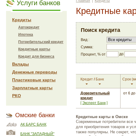
Главная
|
Кредиты
Услуги банков
Кредитные ка
Кредиты
Автокредит
Поиск кредита
Ипотека
Вид :
Потребительский кредит
Сумма:
Кредитные карты
до
Процент, % от
Кредит для бизнеса
Вклады
Денежные переводы
Кредит
/
Банк
Срок
(м
Пластиковые карты
Зарплатные карты
Доверительный
от 6
до
РКО
кредит
[
Эксперт Банк
]
Омские банки
Кредитные карты в Омске
Современные потребители все 
АК БАРС БАНК
для приобретения товаров и усл
также популярны. Не секрет, чт
БАНК "ЗАПАДНЫЙ"