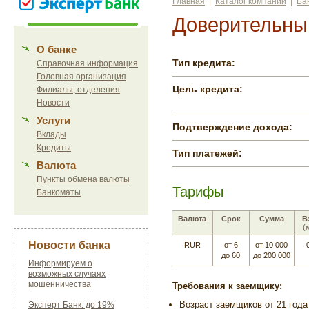
Главная
|
Каталог компаний
|
Ба
Доверительны
О банке
Тип кредита:
Справочная информация
Головная организация
Цель кредита:
Филиалы, отделения
Новости
Услуги
Подтверждение дохода:
Вклады
Кредиты
Тип платежей:
Валюта
Пункты обмена валюты
Тарифы
Банкоматы
Валюта
Срок
Сумма
В
(
Новости банка
RUR
от 6
от 10 000
до 60
до 200 000
Информируем о
возможных случаях
мошенничества
Требования к заемщику:
Возраст заемщиков от 21 года
Эксперт Банк: до 19%