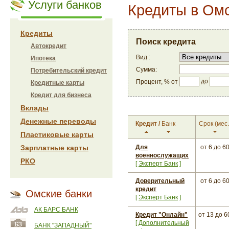
Услуги банков
Кредиты в Ом
Кредиты
Поиск кредита
Автокредит
Вид :
Ипотека
Сумма:
Потребительский кредит
до
Процент, % от
Кредитные карты
Кредит для бизнеса
Вклады
Денежные переводы
Кредит
/
Банк
Срок
(мес.
Пластиковые карты
Зарплатные карты
Для
от 6
до 6
военнослужащих
РКО
[
Эксперт Банк
]
Доверительный
от 6
до 6
кредит
Омские банки
[
Эксперт Банк
]
АК БАРС БАНК
Кредит "Онлайн"
от 13
до 6
[
Дополнительный
БАНК "ЗАПАДНЫЙ"