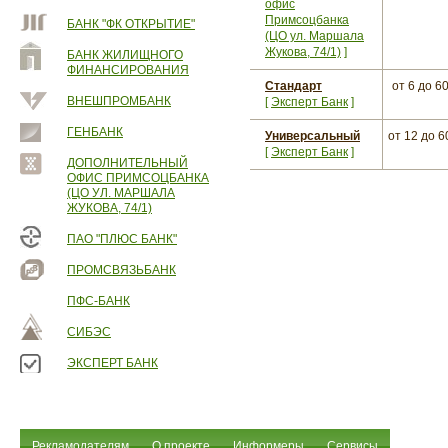
офис
Примсоцбанка
БАНК "ФК ОТКРЫТИЕ"
(ЦО ул. Маршала
Жукова, 74/1)
]
БАНК ЖИЛИЩНОГО
ФИНАНСИРОВАНИЯ
Стандарт
от 6
до 6
ВНЕШПРОМБАНК
[
Эксперт Банк
]
ГЕНБАНК
Универсальный
от 12
до 6
[
Эксперт Банк
]
ДОПОЛНИТЕЛЬНЫЙ
ОФИС ПРИМСОЦБАНКА
(ЦО УЛ. МАРШАЛА
ЖУКОВА, 74/1)
ПАО "ПЛЮС БАНК"
ПРОМСВЯЗЬБАНК
ПФС-БАНК
СИБЭС
ЭКСПЕРТ БАНК
Рекламодателям
О проекте
Информеры
Сервисы