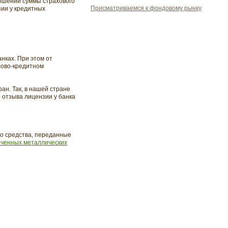
вышении суммы страхового
Присматриваемся к фондовому рынку
зии у кредитных
нках. При этом от
сово-кредитном
ан. Так, в нашей стране
е отзыва лицензии у банка
то средства, переданные
ченных металлических