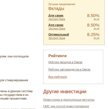
Лучшие предложения
Вклады
8.50%
Для своих
Эксперт Банк
RUR
8.50%
Для своих
Эксперт Банк
RUR
8.25%
Оптимальный
Эксперт Банк
RUR
Рейтинги
угим, они поглощали
Рейтинг вкладов в Омске
Рейтинг автокредитов в Омске
Все рейтинги
 для стимулирования
Другие инвестиции
чены в данную систему.
ны государством и их
енными процентами,
Инвестиции в драгоценные металлы
ОМС как способ инвестирования