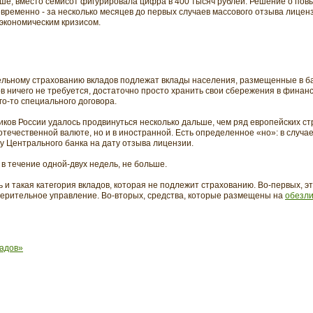
ше, вместо семисот фигурировала цифра в 400 тысяч рублей. Решение о по
временно - за несколько месяцев до первых случаев массового отзыва лицен
 экономическим кризисом.
тельному страхованию вкладов подлежат вклады населения, размещенные в ба
ов ничего не требуется, достаточно просто хранить свои сбережения в финан
го-то специального договора.
ков России удалось продвинуться несколько дальше, чем ряд европейских стр
отечественной валюте, но и в иностранной. Есть определенное «но»: в случа
у Центрального банка на дату отзыва лицензии.
в течение одной-двух недель, не больше.
ь и такая категория вкладов, которая не подлежит страхованию. Во-первых, э
ерительное управление. Во-вторых, средства, которые размещены на
обезли
ладов»