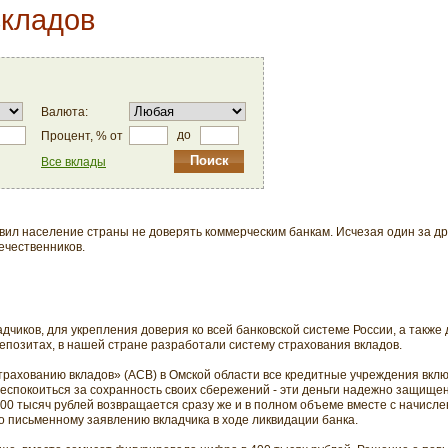
вкладов
Валюта:
до
Процент, % от
Все вклады
вил население страны не доверять коммерческим банкам. Исчезая один за др
ечественников.
дчиков, для укрепления доверия ко всей банковской системе России, а также
епозитах, в нашей стране разработали систему страхования вкладов.
трахованию вкладов» (АСВ) в Омской области все кредитные учреждения вклю
 беспокоиться за сохранность своих сбережений - эти деньги надежно защище
700 тысяч рублей возвращается сразу же и в полном объеме вместе с начисл
о письменному заявлению вкладчика в ходе ликвидации банка.