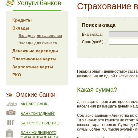
Услуги банков
Страхование 
Кредиты
Поиск вклада
Вклады
Вид вклада:
Вклады для населения
Срок (дней.):
Вклады для бизнеса
Денежные переводы
Пластиковые карты
Зарплатные карты
Горький опыт «девяностых» заста
РКО
накопления ни одной тысячи соот
Какая сумма?
Омские банки
Для защиты прав и интересов вкла
АК БАРС БАНК
населения размещать деньги на д
БАНК "ЗАПАДНЫЙ"
Согласно данным «Агентства по с
Это значит, что клиенту не стоит
БАНК "ФК ОТКРЫТИЕ"
возврат гарантирован. Сумма до 
суммы более 700 тысяч рублей - п
БАНК ЖИЛИЩНОГО
ФИНАНСИРОВАНИЯ