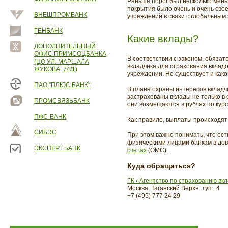
Раньше порог был несколько мень
покрытия было очень и очень свое
ВНЕШПРОМБАНК
учреждений в связи с глобальным
ГЕНБАНК
Какие вклады?
ДОПОЛНИТЕЛЬНЫЙ
ОФИС ПРИМСОЦБАНКА
В соответствии с законом, обяза
(ЦО УЛ. МАРШАЛА
вкладчика для страхования вклад
ЖУКОВА, 74/1)
учреждении. Не существует и како
ПАО "ПЛЮС БАНК"
В плане охраны интересов вкладчи
застрахованы вклады не только в 
ПРОМСВЯЗЬБАНК
они возмещаются в рублях по курс
ПФС-БАНК
Как правило, выплаты происходят 
СИБЭС
При этом важно понимать, что ест
физическими лицами банкам в дов
ЭКСПЕРТ БАНК
счетах
(ОМС).
Куда обращаться?
ГК «Агентство по страхованию вк
Москва, Таганский Верхн. туп., 4
+7 (495) 777 24 29