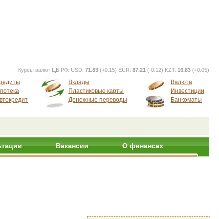
Курсы валют ЦБ РФ:
USD:
71.83
(+0.15) EUR:
87.21
(-0.12) KZT:
16.83
(+0.05)
редиты
Вклады
Валюта
потека
Пластиковые карты
Инвестиции
втокредит
Денежные переводы
Банкоматы
ьтации
Вакансии
О финансах