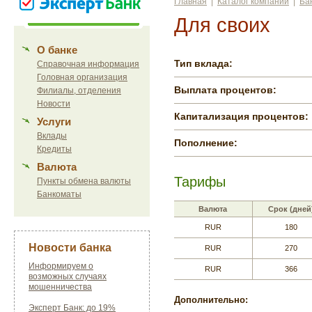
Главная
|
Каталог компаний
|
Ба
Для своих
О банке
Тип вклада:
Справочная информация
Головная организация
Выплата процентов:
Филиалы, отделения
Новости
Капитализация процентов:
Услуги
Вклады
Пополнение:
Кредиты
Валюта
Тарифы
Пункты обмена валюты
Банкоматы
Валюта
Срок (дней
RUR
180
Новости банка
RUR
270
Информируем о
RUR
366
возможных случаях
мошенничества
Дополнительно:
Эксперт Банк: до 19%