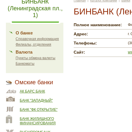
БИНБАНК
Главная
|
Каталог компаний
|
Банки
(Ленинградская пл.,
БИНБАНК (Лени
1)
Полное наименование:
Фи
О банке
Адрес:
г.
Справочная информация
Телефоны:
(3
Филиалы, отделения
Валюта
Сайт:
ww
Пункты обмена валюты
Банкоматы
Омские банки
АК БАРС БАНК
БАНК "ЗАПАДНЫЙ"
БАНК "ФК ОТКРЫТИЕ"
БАНК ЖИЛИЩНОГО
ФИНАНСИРОВАНИЯ