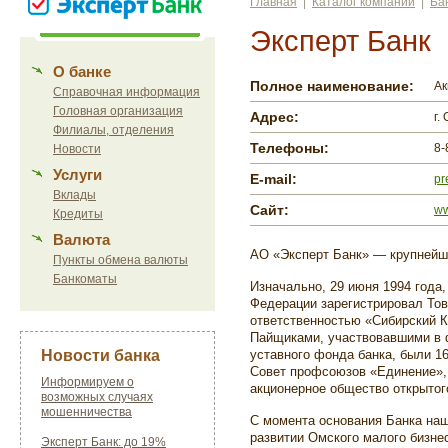
Главная
|
Каталог компаний
|
Ба
Эксперт Банк
О банке
Полное наименование:
Ак
Справочная информация
Головная организация
Адрес:
г.
Филиалы, отделения
Телефоны:
8-
Новости
Услуги
E-mail:
pr
Вклады
Сайт:
ww
Кредиты
Валюта
АО «Эксперт Банк» — крупнейш
Пункты обмена валюты
Банкоматы
Изначально, 29 июня 1994 года
Федерации зарегистрировал Тов
ответственностью «Сибирский К
Пайщиками, участвовавшими в
Новости банка
уставного фонда банка, были 16
Совет профсоюзов «Единение»,
Информируем о
акционерное общество открытог
возможных случаях
мошенничества
С момента основания Банка наш
развитии Омского малого бизне
Эксперт Банк: до 19%