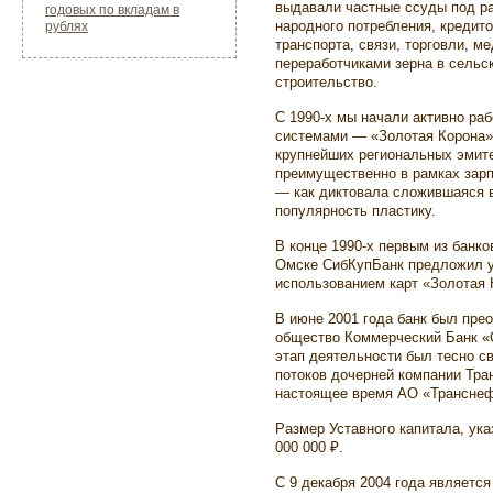
выдавали частные ссуды под р
годовых по вкладам в
народного потребления, кредит
рублях
транспорта, связи, торговли, м
переработчиками зерна в сельск
строительство.
С 1990-х мы начали активно ра
системами — «Золотая Корона» 
крупнейших региональных эмите
преимущественно в рамках зарп
— как диктовала сложившаяся 
популярность пластику.
В конце 1990-х первым из банко
Омске СибКупБанк предложил ус
использованием карт «Золотая 
В июне 2001 года банк был пре
общество Коммерческий Банк «
этап деятельности был тесно 
потоков дочерней компании Тр
настоящее время АО «Транснеф
Размер Уставного капитала, ука
000 000 ₽.
С 9 декабря 2004 года являетс