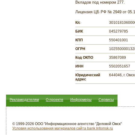
Вкладов под номером 277.
Лицензия ЦБ РФ № 2949 от 05.12
К/с
3010181060000
БИК
045279785
КПП
550401001
ОГРН
1025500001328,
Код ОКПО
35867089
ИНН
5502051657
Юридический
644046, г. Омс
адрес
Рекламодателям
О проекте
Информеры
Сервисы
© 1999-2026 ООО "Информационное агентство "Деловой Омск"
Условия использования материалов сайта bank.Infomsk.ru