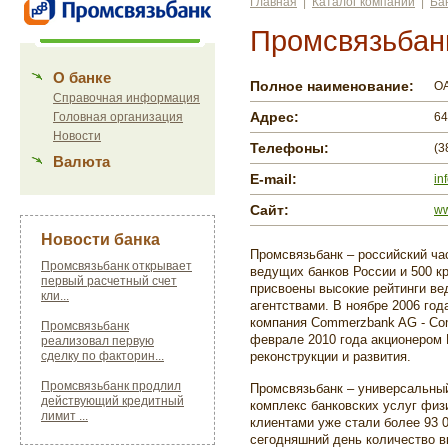
Главная
|
Каталог компаний
|
Ба
Промсвязьбан
О банке
Полное наименование:
ОА
Справочная информация
Адрес:
Головная организация
64
Новости
Телефоны:
(3
Валюта
E-mail:
in
Сайт:
ww
Новости банка
Промсвязьбанк – российский ча
Промсвязьбанк открывает
ведущих банков России и 500 к
первый расчетный счет
присвоены высокие рейтинги в
кли...
агентствами. В ноябре 2006 год
компания Commerzbank AG - Com
Промсвязьбанк
феврале 2010 года акционером 
реализовал первую
сделку по факторин...
реконструкции и развития.
Промсвязьбанк продлил
Промсвязьбанк – универсальны
действующий кредитный
комплекс банковских услуг физ
лимит ...
клиентами уже стали более 93 0
сегодняшний день количество в