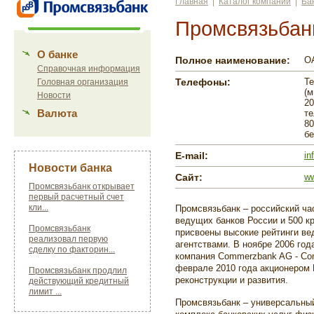
Главная
|
Каталог компаний
|
Ба
Промсвязьбан
О банке
Полное наименование:
О
Справочная информация
Телефоны:
Т
Головная организация
(м
Новости
20
Валюта
те
80
бе
E-mail:
in
Новости банка
Сайт:
ww
Промсвязьбанк открывает
первый расчетный счет
кли...
Промсвязьбанк – российский ча
ведущих банков России и 500 к
Промсвязьбанк
присвоены высокие рейтинги в
реализовал первую
агентствами. В ноябре 2006 год
сделку по факторин...
компания Commerzbank AG - Com
феврале 2010 года акционером 
Промсвязьбанк продлил
реконструкции и развития.
действующий кредитный
лимит ...
Промсвязьбанк – универсальны