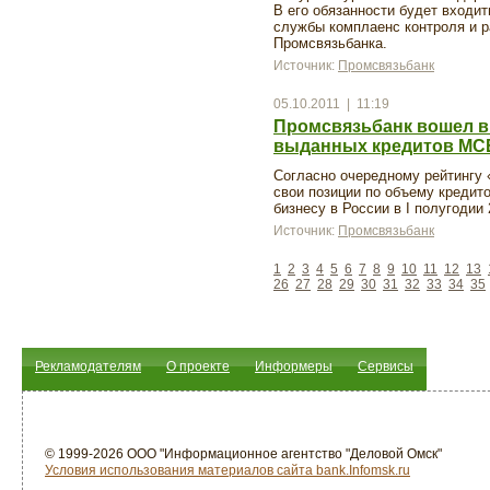
В его обязанности будет входи
службы комплаенс контроля и р
Промсвязьбанка.
Источник:
Промсвязьбанк
05.10.2011 | 11:19
Промсвязьбанк вошел в
выданных кредитов МСБ
Согласно очередному рейтингу
свои позиции по объему кредит
бизнесу в России в I полугодии 
Источник:
Промсвязьбанк
1
2
3
4
5
6
7
8
9
10
11
12
13
26
27
28
29
30
31
32
33
34
35
Рекламодателям
О проекте
Информеры
Сервисы
© 1999-2026 ООО "Информационное агентство "Деловой Омск"
Условия использования материалов сайта bank.Infomsk.ru