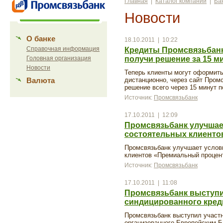
Главная
|
Каталог компаний
|
Ба
Новости
О банке
18.10.2011 | 10:22
Справочная информация
Кредиты Промсвязьбанк
Головная организация
получи решение за 15 м
Новости
Теперь клиенты могут оформить
Валюта
дистанционно, через сайт Пром
решение всего через 15 минут 
Источник:
Промсвязьбанк
17.10.2011 | 12:09
Промсвязьбанк улучшае
состоятельных клиенто
Промсвязьбанк улучшает услов
клиентов «Премиальный процен
Источник:
Промсвязьбанк
17.10.2011 | 11:08
Промсвязьбанк выступи
синдицированного кре
Промсвязьбанк выступил участн
организованного Европейским Б