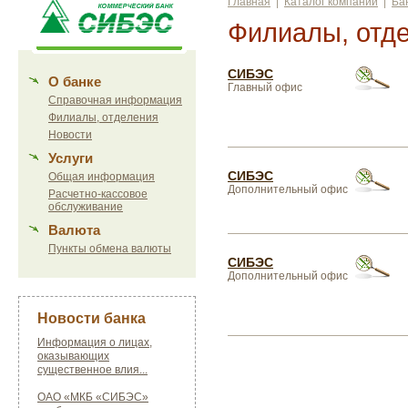
Главная
|
Каталог компаний
|
Ба
Филиалы, отд
СИБЭС
О банке
Главный офис
Справочная информация
Филиалы, отделения
Новости
Услуги
СИБЭС
Общая информация
Дополнительный офис
Расчетно-кассовое
обслуживание
Валюта
Пункты обмена валюты
СИБЭС
Дополнительный офис
Новости банка
Информация о лицах,
оказывающих
существенное влия...
ОАО «МКБ «СИБЭС»