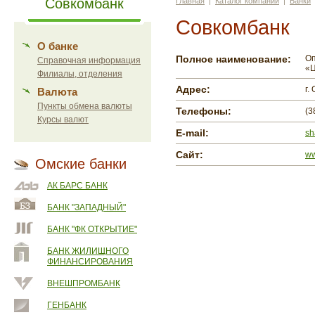
Совкомбанк
Главная
|
Каталог компаний
|
Банки
Совкомбанк
О банке
Полное наименование:
Оп
Справочная информация
«Ц
Филиалы, отделения
Адрес:
г.
Валюта
Пункты обмена валюты
Телефоны:
(3
Курсы валют
E-mail:
sh
Сайт:
ww
Омские банки
АК БАРС БАНК
БАНК "ЗАПАДНЫЙ"
БАНК "ФК ОТКРЫТИЕ"
БАНК ЖИЛИЩНОГО
ФИНАНСИРОВАНИЯ
ВНЕШПРОМБАНК
ГЕНБАНК