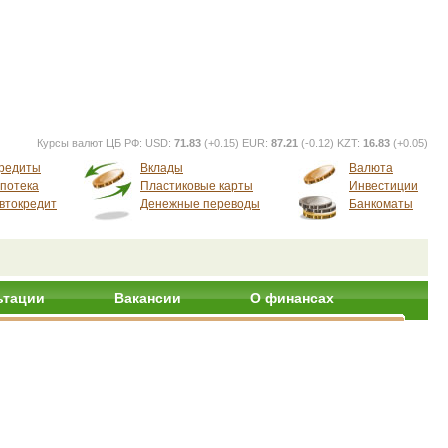
Курсы валют ЦБ РФ:
USD:
71.83
(+0.15) EUR:
87.21
(-0.12) KZT:
16.83
(+0.05)
редиты
Вклады
Валюта
потека
Пластиковые карты
Инвестиции
втокредит
Денежные переводы
Банкоматы
ьтации
Вакансии
О финансах