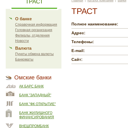
ТРАСТ
Главная
|
Каталог компаний
|
Банки
ТРАСТ
О банке
Полное наименование:
Справочная информация
Головная организация
Адрес:
Филиалы, отделения
Новости
Телефоны:
Валюта
E-mail:
Пункты обмена валюты
Сайт:
Банкоматы
Омские банки
АК БАРС БАНК
БАНК "ЗАПАДНЫЙ"
БАНК "ФК ОТКРЫТИЕ"
БАНК ЖИЛИЩНОГО
ФИНАНСИРОВАНИЯ
ВНЕШПРОМБАНК