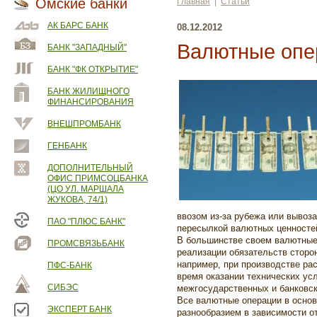
Омские банки
Главная
|
Статьи
АК БАРС БАНК
08.12.2012
Валютные опе
БАНК "ЗАПАДНЫЙ"
БАНК "ФК ОТКРЫТИЕ"
БАНК ЖИЛИЩНОГО
ФИНАНСИРОВАНИЯ
ВНЕШПРОМБАНК
ГЕНБАНК
ДОПОЛНИТЕЛЬНЫЙ
ОФИС ПРИМСОЦБАНКА
(ЦО УЛ. МАРШАЛА
ЖУКОВА, 74/1)
ввозом из-за рубежа или вывоза
ПАО "ПЛЮС БАНК"
пересылкой валютных ценносте
В большинстве своем валютные
ПРОМСВЯЗЬБАНК
реализации обязательств стор
например, при производстве рас
ПФС-БАНК
время оказании технических усл
СИБЭС
межгосударственных и банковск
Все валютные операции в осно
ЭКСПЕРТ БАНК
разнообразием в зависимости от