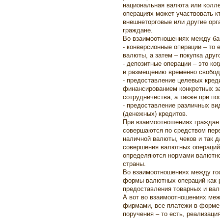
национальная валюта или колле
операциях может участвовать кт
внешнеторговые или другие орг
граждане.
Во взаимоотношениях между ба
- конверсионные операции – то 
валюты, а затем – покупка друг
- депозитные операции – это к
и размещению временно свобод
- предоставление целевых кред
финансированием конкретных за
сотрудничества, а также при по
- предоставление различных в
(денежных) кредитов.
При взаимоотношениях граждан
совершаются по средством пер
наличной валюты, чеков и так д
совершения валютных операций 
определяются нормами валютно
страны.
Во взаимоотношениях между го
формы валютных операций как р
предоставления товарных и вал
А вот во взаимоотношениях ме
фирмами, все платежи в форме 
поручения – то есть, реализаци