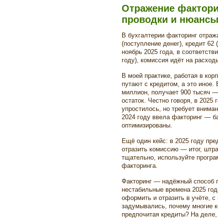
Отражение факторин
проводки и нюанс
В бухгалтерии факторинг отража
(поступление денег), кредит 62 
ноябрь 2025 года, в соответств
году), комиссия идёт на расход
В моей практике, работая в кор
путают с кредитом, а это иное.
миллион, получает 900 тысяч —
остаток. Честно говоря, в 2025
упростилось, но требует вниман
2024 году ввела факторинг — б
оптимизированы.
Ещё один кейс: в 2025 году пр
отразить комиссию — итог, штр
тщательно, используйте прогр
факторинга.
Факторинг — надёжный способ п
нестабильные времена 2025 года
оформить и отразить в учёте, с
задумывались, почему многие к
предпочитая кредиты? На деле,