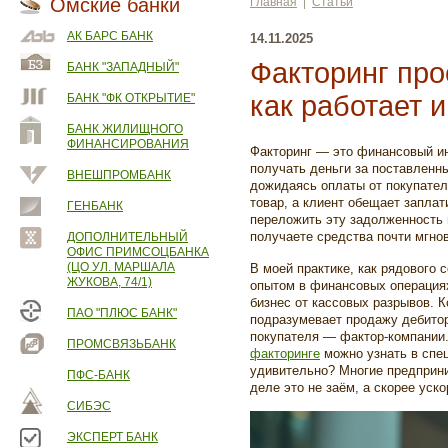
Омские банки
Главная
|
Статьи
АК БАРС БАНК
14.11.2025
Факторинг про
БАНК "ЗАПАДНЫЙ"
как работает 
БАНК "ФК ОТКРЫТИЕ"
БАНК ЖИЛИЩНОГО
ФИНАНСИРОВАНИЯ
Факторинг — это финансовый ин
получать деньги за поставленны
ВНЕШПРОМБАНК
дожидаясь оплаты от покупател
товар, а клиент обещает запла
ГЕНБАНК
переложить эту задолженность 
получаете средства почти мгно
ДОПОЛНИТЕЛЬНЫЙ
ОФИС ПРИМСОЦБАНКА
(ЦО УЛ. МАРШАЛА
В моей практике, как рядового 
ЖУКОВА, 74/1)
опытом в финансовых операция
бизнес от кассовых разрывов. К
ПАО "ПЛЮС БАНК"
подразумевает продажу дебито
покупателя — фактор-компании. 
ПРОМСВЯЗЬБАНК
факторинге
можно узнать в спец
удивительно? Многие предприни
ПФС-БАНК
деле это не заём, а скорее уск
СИБЭС
ЭКСПЕРТ БАНК