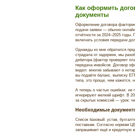
Как оформить дого
документы
Оформление договора факторин
подачи заявки — обычно онлай
отчётности за 2024–2025 годы.
включать условия передачи долг
Однажды ко мне обратился пред
страдала от задержек, мы разо
дебитора (фактор проверяет пл
передача инвойсов. Договор офо
видел: многие забывают о нота
вы подаёте баланс, выписку ЕГР
типа, это проще, чем кажется, н
А теперь о частых ошибках: не
игнорируют мелкий шрифт. В 202
за скрытых комиссий — урок: ч
Необходимые документ
Список базовый: устав, бухгалт
поставкам. Согласно нормам ЦБ
запрашивает ещё и кредитную 