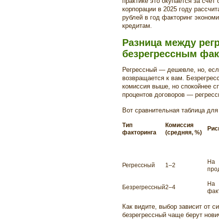
практике это окупается за счёт
корпорации в 2025 году рассчи
рублей в год факторинг экономи
кредитам.
Разница между рег
безрегрессным фак
Регрессный — дешевле, но, если
возвращается к вам. Безрегрес
комиссия выше, но спокойнее сп
процентов договоров — регресс
Вот сравнительная таблица для
Тип
Комиссия
Рис
факторинга
(средняя, %)
На
Регрессный
1–2
про
На
Безрегрессный
2–4
фак
Как видите, выбор зависит от с
безрегрессный чаще берут нови