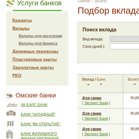
Главная
|
Вклады
Услуги банков
Подбор вклад
Кредиты
Вклады
Поиск вклада
Вклады для населения
Вид вклада:
Вклады для бизнеса
Срок (дней.):
Денежные переводы
Пластиковые карты
Зарплатные карты
РКО
Вклад
/
Банк
Валю
Омские банки
Для своих
RUR
[
Эксперт Банк
]
АК БАРС БАНК
Для своих
RUR
БАНК "ЗАПАДНЫЙ"
[
Эксперт Банк
]
БАНК "ФК ОТКРЫТИЕ"
Для своих
RUR
БАНК ЖИЛИЩНОГО
[
Эксперт Банк
]
ФИНАНСИРОВАНИЯ