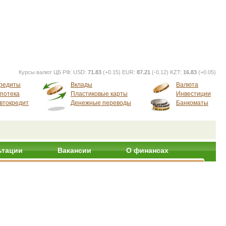
Курсы валют ЦБ РФ:
USD:
71.83
(+0.15) EUR:
87.21
(-0.12) KZT:
16.83
(+0.05)
редиты
Вклады
Валюта
потека
Пластиковые карты
Инвестиции
втокредит
Денежные переводы
Банкоматы
ьтации
Вакансии
О финансах