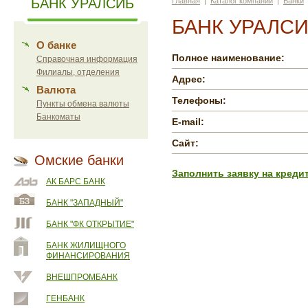
БАНК УРАЛСИБ
Главная
|
Каталог компаний
|
Банки
БАНК УРАЛС
О банке
Полное наименование:
Справочная информация
Филиалы, отделения
Адрес:
Валюта
Телефоны:
Пункты обмена валюты
Банкоматы
E-mail:
Сайт:
Омские банки
Заполнить заявку на креди
АК БАРС БАНК
БАНК "ЗАПАДНЫЙ"
БАНК "ФК ОТКРЫТИЕ"
БАНК ЖИЛИЩНОГО
ФИНАНСИРОВАНИЯ
ВНЕШПРОМБАНК
ГЕНБАНК