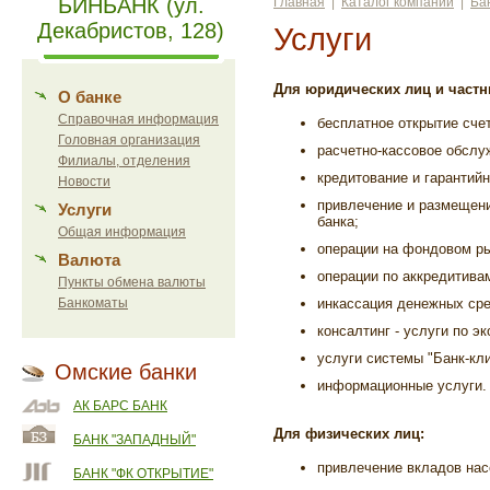
БИНБАНК (ул.
Главная
|
Каталог компаний
|
Ба
Декабристов, 128)
Услуги
Для юридических лиц и част
О банке
Справочная информация
бесплатное открытие сче
Головная организация
расчетно-кассовое обслу
Филиалы, отделения
кредитование и гарантий
Новости
привлечение и размещени
Услуги
банка;
Общая информация
операции на фондовом ры
Валюта
операции по аккредитива
Пункты обмена валюты
Банкоматы
инкассация денежных сре
консалтинг - услуги по 
услуги системы "Банк-кли
Омские банки
информационные услуги.
АК БАРС БАНК
Для физических лиц:
БАНК "ЗАПАДНЫЙ"
привлечение вкладов нас
БАНК "ФК ОТКРЫТИЕ"