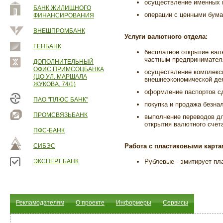
осуществление именных п
БАНК ЖИЛИЩНОГО
операции с ценными бума
ФИНАНСИРОВАНИЯ
ВНЕШПРОМБАНК
Услуги валютного отдела:
ГЕНБАНК
бесплатное открытие ва
частным предпринимател
ДОПОЛНИТЕЛЬНЫЙ
ОФИС ПРИМСОЦБАНКА
осуществление комплексн
(ЦО УЛ. МАРШАЛА
внешнеэкономической де
ЖУКОВА, 74/1)
оформление паспортов с
ПАО "ПЛЮС БАНК"
покупка и продажа безна
ПРОМСВЯЗЬБАНК
выполнение переводов дл
открытия валютного счет
ПФС-БАНК
СИБЭС
Работа с пластиковыми карта
ЭКСПЕРТ БАНК
Рублевые - эмитирует пл
Рекламодателям
О проекте
Информеры
Сервисы