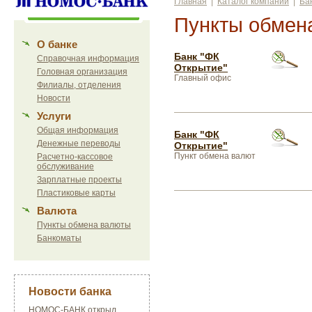
Главная
|
Каталог компаний
|
Ба
Пункты обмен
О банке
Банк "ФК
Справочная информация
Открытие"
Головная организация
Главный офис
Филиалы, отделения
Новости
Услуги
Общая информация
Банк "ФК
Денежные переводы
Открытие"
Пункт обмена валют
Расчетно-кассовое
обслуживание
Зарплатные проекты
Пластиковые карты
Валюта
Пункты обмена валюты
Банкоматы
Новости банка
НОМОС-БАНК открыл