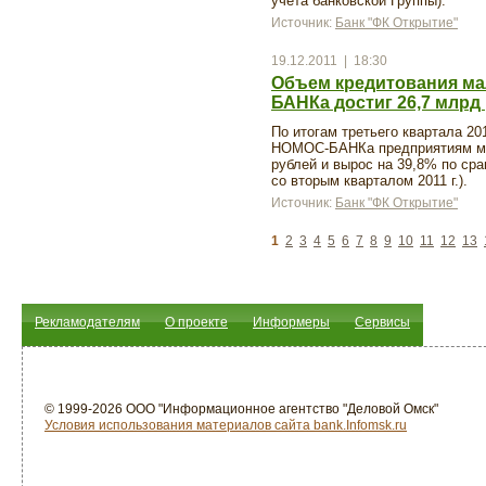
учета банковской Группы).
Источник:
Банк "ФК Открытие"
19.12.2011 | 18:30
Объем кредитования ма
БАНКа достиг 26,7 млрд
По итогам третьего квартала 20
НОМОС-БАНКа предприятиям мал
рублей и вырос на 39,8% по сра
со вторым кварталом 2011 г.).
Источник:
Банк "ФК Открытие"
1
2
3
4
5
6
7
8
9
10
11
12
13
Рекламодателям
О проекте
Информеры
Сервисы
© 1999-2026 ООО "Информационное агентство "Деловой Омск"
Условия использования материалов сайта bank.Infomsk.ru