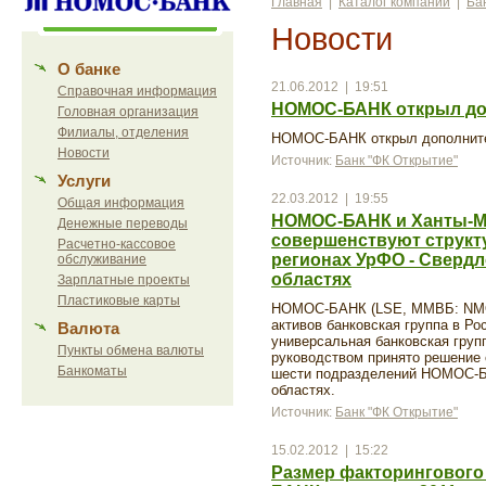
Главная
|
Каталог компаний
|
Ба
Новости
О банке
21.06.2012 | 19:51
Справочная информация
НОМОС-БАНК открыл до
Головная организация
Филиалы, отделения
НОМОС-БАНК открыл дополнит
Новости
Источник:
Банк "ФК Открытие"
Услуги
22.03.2012 | 19:55
Общая информация
НОМОС-БАНК и Ханты-М
Денежные переводы
совершенствуют структ
Расчетно-кассовое
регионах УрФО - Свердл
обслуживание
областях
Зарплатные проекты
Пластиковые карты
НОМОС-БАНК (LSE, ММВБ: NMOS
активов банковская группа в Ро
Валюта
универсальная банковская групп
Пункты обмена валюты
руководством принято решение
Банкоматы
шести подразделений НОМОС-Б
областях.
Источник:
Банк "ФК Открытие"
15.02.2012 | 15:22
Размер факторинговог