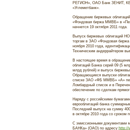
РЕГИОН», ОАО Банк ЗЕНИТ, КБ
«Углеметбанк».
Обращение биржевых облигаци
«Фондовая биржа ММВБ» в «Пер
начнется 19 октября 2011 года.
Выпуск биржевых облигаций Н
торгам в ЗАО «Фондовая биржа
ноября 2010 года, идентифика
Техническим андеррайтером в
В настоящее время в обращении
облигаций Банка серий 09 (5 млр
млрд рублей) и выпуск биржевых
Обращающиеся выпуски облигац
списке ЗАО «ФБ ММВБ» «А» пер
Ломбардный список и в Перечен
обеспечение по сделкам прямо
Наряду с российскими бумагами
еврооблигаций банка суммарны
Последний выпуск на сумму 40
в октябре 2010 года со сроком п
С эмиссионными документами м
БАНКа» (ОАО)
по адресу:
http:/