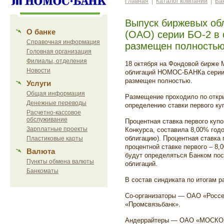
Главная
|
Каталог компаний
|
Ба
Выпуск биржевых о
О банке
(ОАО) серии БО-2 в
Справочная информация
размещен полность
Головная организация
Филиалы, отделения
18 октября на Фондовой бирже
Новости
облигаций НОМОС-БАНКа серии 
размещен полностью.
Услуги
Общая информация
Размещение проходило по откры
Денежные переводы
определению ставки первого ку
Расчетно-кассовое
обслуживание
Процентная ставка первого купо
Зарплатные проекты
Конкурса, составила 8,00% годо
облигацию). Процентная ставка 
Пластиковые карты
процентной ставке первого – 8,
Валюта
будут определяться Банком по
Пункты обмена валюты
облигаций.
Банкоматы
В состав синдиката по итогам 
Со-организаторы — ОАО «Росс
«Промсвязьбанк».
Андеррайтеры — ОАО «МОСК