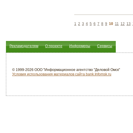
1
2
3
4
5
6
7
8
9
10
11
12
13
Рекламодателям
О проекте
Информеры
Сервисы
© 1999-2026 ООО "Информационное агентство "Деловой Омск"
Условия использования материалов сайта bank.Infomsk.ru