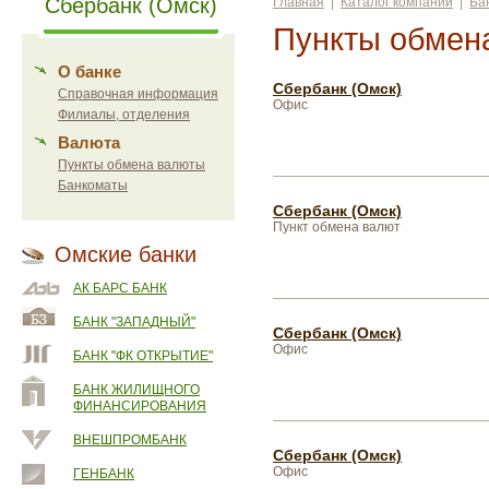
Сбербанк (Омск)
Главная
|
Каталог компаний
|
Ба
Пункты обмен
О банке
Сбербанк (Омск)
Справочная информация
Офис
Филиалы, отделения
Валюта
Пункты обмена валюты
Банкоматы
Сбербанк (Омск)
Пункт обмена валют
Омские банки
АК БАРС БАНК
БАНК "ЗАПАДНЫЙ"
Сбербанк (Омск)
Офис
БАНК "ФК ОТКРЫТИЕ"
БАНК ЖИЛИЩНОГО
ФИНАНСИРОВАНИЯ
ВНЕШПРОМБАНК
Сбербанк (Омск)
Офис
ГЕНБАНК