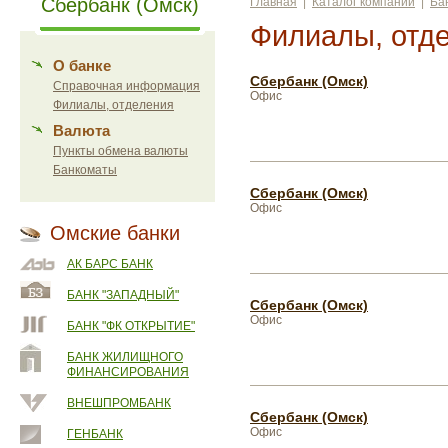
Сбербанк (Омск)
Главная
|
Каталог компаний
|
Ба
Филиалы, отд
О банке
Сбербанк (Омск)
Справочная информация
Офис
Филиалы, отделения
Валюта
Пункты обмена валюты
Банкоматы
Сбербанк (Омск)
Офис
Омские банки
АК БАРС БАНК
БАНК "ЗАПАДНЫЙ"
Сбербанк (Омск)
Офис
БАНК "ФК ОТКРЫТИЕ"
БАНК ЖИЛИЩНОГО
ФИНАНСИРОВАНИЯ
ВНЕШПРОМБАНК
Сбербанк (Омск)
Офис
ГЕНБАНК