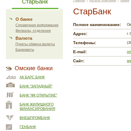
СтарБанк
Главная
|
Каталог компаний
|
Банки
СтарБанк
О банке
Полное наименование:
Ом
Справочная информация
Филиалы, отделения
Адрес:
г.
Валюта
Телефоны:
(3
Пункты обмена валюты
Банкоматы
E-mail:
om
Сайт:
ww
Омские банки
АК БАРС БАНК
БАНК "ЗАПАДНЫЙ"
БАНК "ФК ОТКРЫТИЕ"
БАНК ЖИЛИЩНОГО
ФИНАНСИРОВАНИЯ
ВНЕШПРОМБАНК
ГЕНБАНК