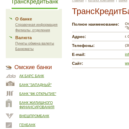
ТрансКредитБанк
Главная
|
Каталог компаний
|
Банки
ТрансКредитБ
О банке
Полное наименование:
От
Справочная информация
"Т
Филиалы, отделения
Адрес:
г.
Валюта
Пункты обмена валюты
Телефоны:
(3
Банкоматы
E-mail:
in
Сайт:
ww
Омские банки
АК БАРС БАНК
БАНК "ЗАПАДНЫЙ"
БАНК "ФК ОТКРЫТИЕ"
БАНК ЖИЛИЩНОГО
ФИНАНСИРОВАНИЯ
ВНЕШПРОМБАНК
ГЕНБАНК