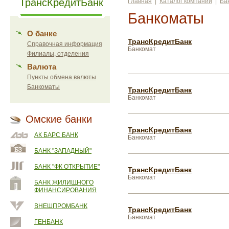
ТрансКредитБанк
Главная
|
Каталог компаний
|
Ба
Банкоматы
О банке
ТрансКредитБанк
Справочная информация
Банкомат
Филиалы, отделения
Валюта
Пункты обмена валюты
Банкоматы
ТрансКредитБанк
Банкомат
Омские банки
ТрансКредитБанк
АК БАРС БАНК
Банкомат
БАНК "ЗАПАДНЫЙ"
БАНК "ФК ОТКРЫТИЕ"
ТрансКредитБанк
Банкомат
БАНК ЖИЛИЩНОГО
ФИНАНСИРОВАНИЯ
ВНЕШПРОМБАНК
ТрансКредитБанк
Банкомат
ГЕНБАНК