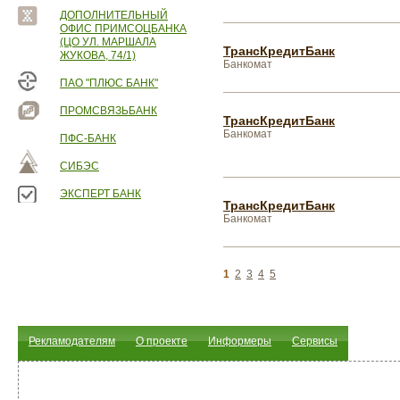
ДОПОЛНИТЕЛЬНЫЙ
ОФИС ПРИМСОЦБАНКА
(ЦО УЛ. МАРШАЛА
ТрансКредитБанк
ЖУКОВА, 74/1)
Банкомат
ПАО "ПЛЮС БАНК"
ПРОМСВЯЗЬБАНК
ТрансКредитБанк
Банкомат
ПФС-БАНК
СИБЭС
ЭКСПЕРТ БАНК
ТрансКредитБанк
Банкомат
1
2
3
4
5
Рекламодателям
О проекте
Информеры
Сервисы