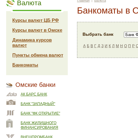
Главная
|
Валюта
Валюта
Банкоматы в 
Курсы валют ЦБ РФ
Курсы валют в Омске
Выбрать банк
Динамика курсов
валют
А
Б
В
Г
Д
З
И
К
Л
М
Н
О
П
Р
Пункты обмена валют
Банкоматы
Омские банки
АК БАРС БАНК
БАНК "ЗАПАДНЫЙ"
БАНК "ФК ОТКРЫТИЕ"
БАНК ЖИЛИЩНОГО
ФИНАНСИРОВАНИЯ
ВНЕШПРОМБАНК