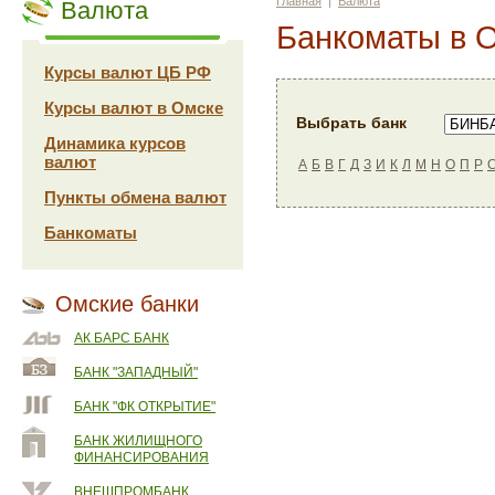
Главная
|
Валюта
Валюта
Банкоматы в 
Курсы валют ЦБ РФ
Курсы валют в Омске
Выбрать банк
Динамика курсов
валют
А
Б
В
Г
Д
З
И
К
Л
М
Н
О
П
Р
Пункты обмена валют
Банкоматы
Омские банки
АК БАРС БАНК
БАНК "ЗАПАДНЫЙ"
БАНК "ФК ОТКРЫТИЕ"
БАНК ЖИЛИЩНОГО
ФИНАНСИРОВАНИЯ
ВНЕШПРОМБАНК