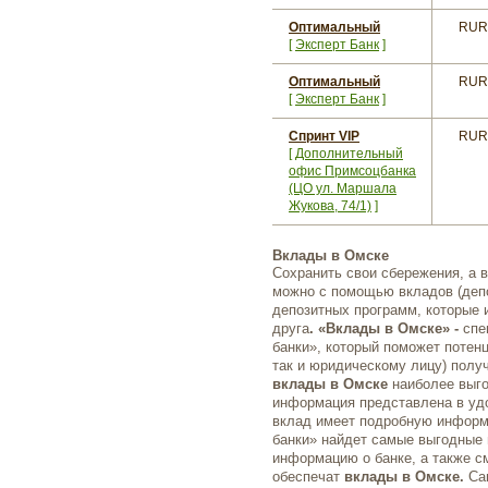
Оптимальный
RUR
[
Эксперт Банк
]
Оптимальный
RUR
[
Эксперт Банк
]
Спринт VIP
RUR
[
Дополнительный
офис Примсоцбанка
(ЦО ул. Маршала
Жукова, 74/1)
]
Вклады в Омске
Сохранить свои сбережения, а 
можно с помощью вкладов (депо
депозитных программ, которые 
друга
. «Вклады в Омске» -
спе
банки», который поможет потен
так и юридическому лицу) полу
вклады в Омске
наиболее выго
информация представлена в уд
вклад имеет подробную информ
банки» найдет самые выгодные
информацию о банке, а также с
обеспечат
вклады в Омске.
Са