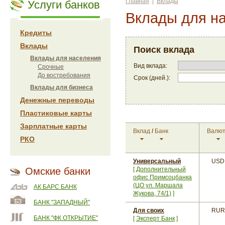
Главная
|
Вклады
Услуги банков
Вклады для н
Кредиты
Вклады
Поиск вклада
Вклады для населения
Вид вклада:
Срочные
До востребования
Срок (дней.):
Вклады для бизнеса
Денежные переводы
Пластиковые карты
Зарплатные карты
Вклад
/
Банк
Валю
РКО
Универсальный
USD
Омские банки
[
Дополнительный
офис Примсоцбанка
(ЦО ул. Маршала
АК БАРС БАНК
Жукова, 74/1)
]
БАНК "ЗАПАДНЫЙ"
Для своих
RUR
БАНК "ФК ОТКРЫТИЕ"
[
Эксперт Банк
]