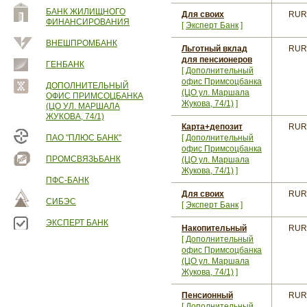
БАНК ЖИЛИЩНОГО
Для своих
RUR
ФИНАНСИРОВАНИЯ
[
Эксперт Банк
]
ВНЕШПРОМБАНК
Льготный вклад
RUR
для пенсионеров
ГЕНБАНК
[
Дополнительный
офис Примсоцбанка
ДОПОЛНИТЕЛЬНЫЙ
(ЦО ул. Маршала
ОФИС ПРИМСОЦБАНКА
Жукова, 74/1)
]
(ЦО УЛ. МАРШАЛА
ЖУКОВА, 74/1)
Карта+депозит
RUR
ПАО "ПЛЮС БАНК"
[
Дополнительный
офис Примсоцбанка
ПРОМСВЯЗЬБАНК
(ЦО ул. Маршала
Жукова, 74/1)
]
ПФС-БАНК
Для своих
RUR
СИБЭС
[
Эксперт Банк
]
ЭКСПЕРТ БАНК
Накопительный
RUR
[
Дополнительный
офис Примсоцбанка
(ЦО ул. Маршала
Жукова, 74/1)
]
Пенсионный
RUR
[
Дополнительный