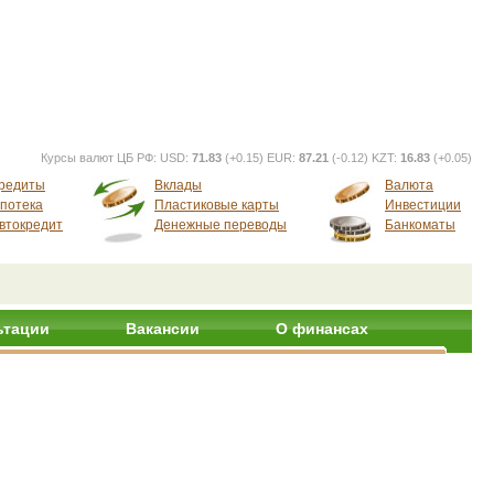
Курсы валют ЦБ РФ:
USD:
71.83
(+0.15) EUR:
87.21
(-0.12) KZT:
16.83
(+0.05)
редиты
Вклады
Валюта
потека
Пластиковые карты
Инвестиции
втокредит
Денежные переводы
Банкоматы
ьтации
Вакансии
О финансах