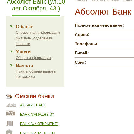
Абсолют Банк (ул.10
Главная
|
Каталог компаний
|
Банки
лет Октября, 43 )
Абсолют Банк (
Полное наименование:
О банке
Справочная информация
Адрес:
Филиалы, отделения
Телефоны:
Новости
Услуги
E-mail:
Общая информация
Сайт:
Валюта
Пункты обмена валюты
Банкоматы
Омские банки
АК БАРС БАНК
БАНК "ЗАПАДНЫЙ"
БАНК "ФК ОТКРЫТИЕ"
БАНК ЖИЛИЩНОГО