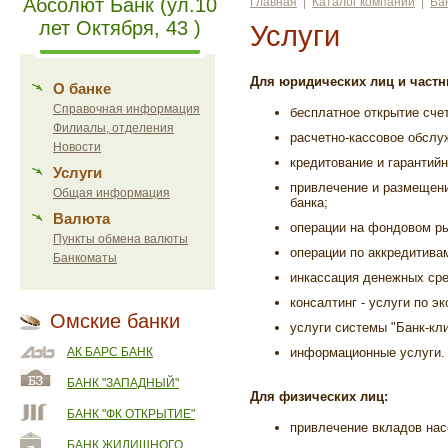
Абсолют Банк (ул.10
Главная
|
Каталог компаний
|
Ба
лет Октября, 43 )
Услуги
Для юридических лиц и част
О банке
Справочная информация
бесплатное открытие сче
Филиалы, отделения
расчетно-кассовое обслу
Новости
кредитование и гарантий
Услуги
привлечение и размещени
Общая информация
банка;
Валюта
операции на фондовом ры
Пункты обмена валюты
операции по аккредитива
Банкоматы
инкассация денежных сре
консалтинг - услуги по 
Омские банки
услуги системы "Банк-кли
АК БАРС БАНК
информационные услуги.
БАНК "ЗАПАДНЫЙ"
Для физических лиц:
БАНК "ФК ОТКРЫТИЕ"
привлечение вкладов нас
БАНК ЖИЛИЩНОГО