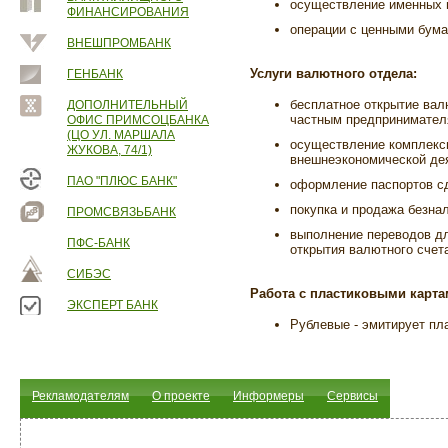
осуществление именных п
ФИНАНСИРОВАНИЯ
операции с ценными бума
ВНЕШПРОМБАНК
Услуги валютного отдела:
ГЕНБАНК
бесплатное открытие ва
ДОПОЛНИТЕЛЬНЫЙ
частным предпринимател
ОФИС ПРИМСОЦБАНКА
(ЦО УЛ. МАРШАЛА
осуществление комплексн
ЖУКОВА, 74/1)
внешнеэкономической де
ПАО "ПЛЮС БАНК"
оформление паспортов с
покупка и продажа безна
ПРОМСВЯЗЬБАНК
выполнение переводов дл
ПФС-БАНК
открытия валютного счет
СИБЭС
Работа с пластиковыми карта
ЭКСПЕРТ БАНК
Рублевые - эмитирует пл
Рекламодателям
О проекте
Информеры
Сервисы