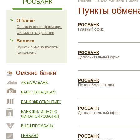
РОСБАНК
Главная
|
Каталог компаний
|
Банки
Пункты обмен
О банке
РОСБАНК
Справочная информация
Главный офис
Филиалы, отделения
Валюта
Пункты обмена валюты
РОСБАНК
Банкоматы
Дополнительный офис
Омские банки
РОСБАНК
АК БАРС БАНК
Пункт обмена валют
БАНК "ЗАПАДНЫЙ"
БАНК "ФК ОТКРЫТИЕ"
РОСБАНК
БАНК ЖИЛИЩНОГО
Дополнительный офис
ФИНАНСИРОВАНИЯ
ВНЕШПРОМБАНК
ГЕНБАНК
РОСБАНК