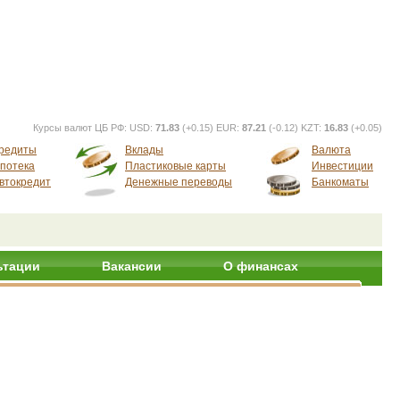
Курсы валют ЦБ РФ:
USD:
71.83
(+0.15) EUR:
87.21
(-0.12) KZT:
16.83
(+0.05)
редиты
Вклады
Валюта
потека
Пластиковые карты
Инвестиции
втокредит
Денежные переводы
Банкоматы
ьтации
Вакансии
О финансах