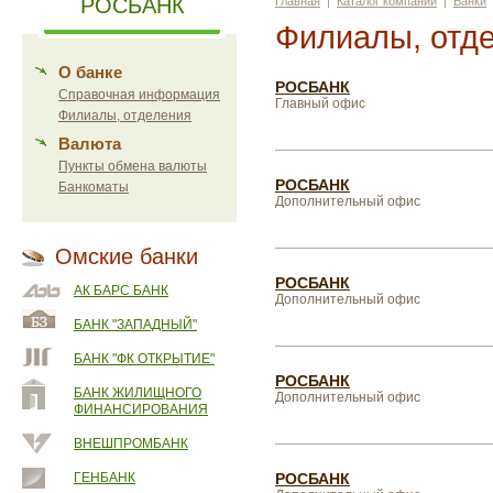
РОСБАНК
Главная
|
Каталог компаний
|
Банки
Филиалы, отд
О банке
РОСБАНК
Справочная информация
Главный офис
Филиалы, отделения
Валюта
Пункты обмена валюты
РОСБАНК
Банкоматы
Дополнительный офис
Омские банки
РОСБАНК
АК БАРС БАНК
Дополнительный офис
БАНК "ЗАПАДНЫЙ"
БАНК "ФК ОТКРЫТИЕ"
РОСБАНК
БАНК ЖИЛИЩНОГО
Дополнительный офис
ФИНАНСИРОВАНИЯ
ВНЕШПРОМБАНК
ГЕНБАНК
РОСБАНК