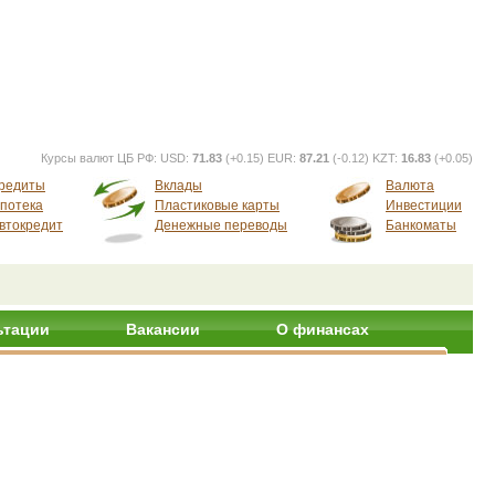
Курсы валют ЦБ РФ:
USD:
71.83
(+0.15) EUR:
87.21
(-0.12) KZT:
16.83
(+0.05)
редиты
Вклады
Валюта
потека
Пластиковые карты
Инвестиции
втокредит
Денежные переводы
Банкоматы
ьтации
Вакансии
О финансах