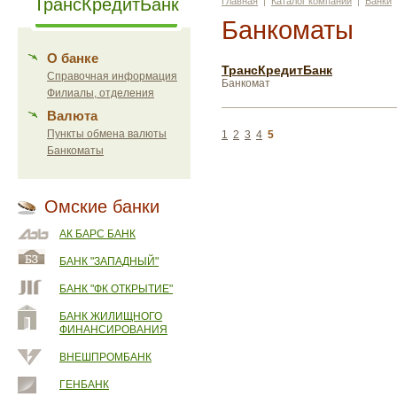
ТрансКредитБанк
Главная
|
Каталог компаний
|
Банки
Банкоматы
О банке
ТрансКредитБанк
Справочная информация
Банкомат
Филиалы, отделения
Валюта
Пункты обмена валюты
1
2
3
4
5
Банкоматы
Омские банки
АК БАРС БАНК
БАНК "ЗАПАДНЫЙ"
БАНК "ФК ОТКРЫТИЕ"
БАНК ЖИЛИЩНОГО
ФИНАНСИРОВАНИЯ
ВНЕШПРОМБАНК
ГЕНБАНК