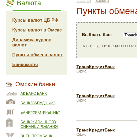
Главная
|
Валюта
Валюта
Пункты обмен
Курсы валют ЦБ РФ
Курсы валют в Омске
Выбрать банк
Динамика курсов
валют
А
Б
В
Г
Д
З
И
К
Л
М
Н
О
П
Р
Пункты обмена валют
Банкоматы
ТрансКредитБанк
Офис
Омские банки
АК БАРС БАНК
ТрансКредитБанк
Офис
БАНК "ЗАПАДНЫЙ"
БАНК "ФК ОТКРЫТИЕ"
БАНК ЖИЛИЩНОГО
ФИНАНСИРОВАНИЯ
ТрансКредитБанк
Офис
ВНЕШПРОМБАНК