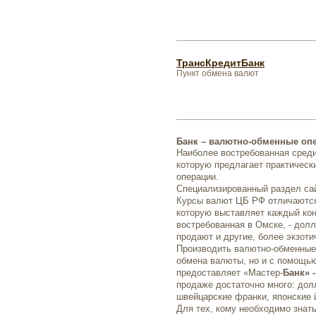
ТрансКредитБанк
Пункт обмена валют
Банк – валютно-обменные оп
Наиболее востребованная среди
которую предлагает практичес
операции.
Специализированный раздел с
Курсы валют ЦБ РФ отличаются
которую выставляет каждый ко
востребованная в Омске, - долл
продают и другие, более экзоти
Производить валютно-обменные 
обмена валюты, но и с помощью
предоставляет «Мастер-
Банк» 
продаже достаточно много: дол
швейцарские франки, японские 
Для тех, кому необходимо знат