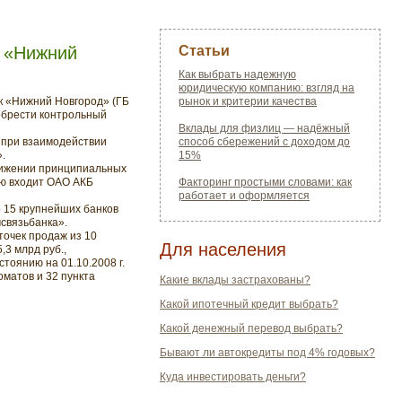
Б «Нижний
Статьи
Как выбрать надежную
юридическую компанию: взгляд на
к «Нижний Новгород» (ГБ
рынок и критерии качества
обрести контрольный
Вклады для физлиц — надёжный
 при взаимодействии
способ сбережений с доходом до
.
15%
тижении принципиальных
ую входит ОАО АКБ
Факторинг простыми словами: как
работает и оформляется
 15 крупнейших банков
связьбанка».
точек продаж из 10
Для населения
,3 млрд руб.,
стоянию на 01.10.2008 г.
матов и 32 пункта
Какие вклады застрахованы?
Какой ипотечный кредит выбрать?
Какой денежный перевод выбрать?
Бывают ли автокредиты под 4% годовых?
Куда инвестировать деньги?