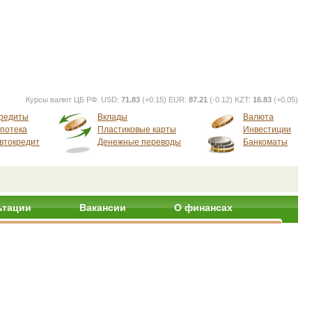
Курсы валют ЦБ РФ:
USD:
71.83
(+0.15) EUR:
87.21
(-0.12) KZT:
16.83
(+0.05)
редиты
Вклады
Валюта
потека
Пластиковые карты
Инвестиции
втокредит
Денежные переводы
Банкоматы
ьтации
Вакансии
О финансах