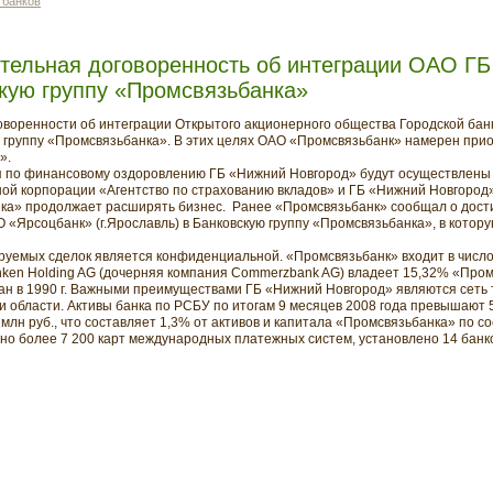
 банков
ительная договоренность об интеграции ОАО Г
кую группу «Промсвязьбанка»
воренности об интеграции Открытого акционерного общества Городской бан
 группу «Промсвязьбанка». В этих целях ОАО «Промсвязьбанк» намерен при
».
я по финансовому оздоровлению ГБ «Нижний Новгород» будут осуществлены
ой корпорации «Агентство по страхованию вкладов» и ГБ «Нижний Новгород»
нка» продолжает расширять бизнес. Ранее «Промсвязьбанк» сообщал о дос
 «Ярсоцбанк» (г.Ярославль) в Банковскую группу «Промсвязьбанка», в котор
уемых сделок является конфиденциальной. «Промсвязьбанк» входит в число
ken Holding AG (дочерняя компания Commerzbank AG) владеет 15,32% «Пром
н в 1990 г. Важными преимуществами ГБ «Нижний Новгород» являются сеть 
 области. Активы банка по РСБУ по итогам 9 месяцев 2008 года превышают 5
млн руб., что составляет 1,3% от активов и капитала «Промсвязьбанка» по со
о более 7 200 карт международных платежных систем, установлено 14 банко