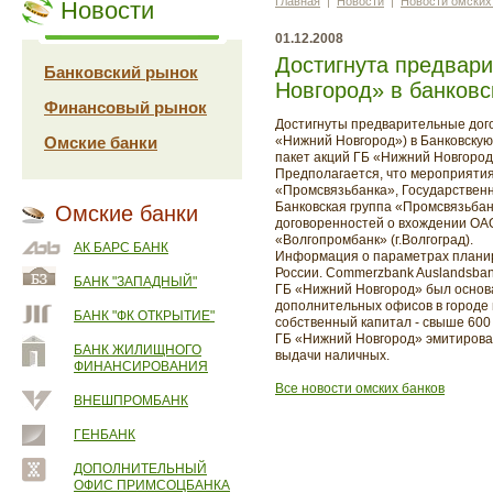
Главная
|
Новости
|
Новости омских
Новости
01.12.2008
Достигнута предвар
Банковский рынок
Новгород» в банковс
Финансовый рынок
Достигнуты предварительные дого
Омские банки
«Нижний Новгород») в Банковскую
пакет акций ГБ «Нижний Новгород
Предполагается, что мероприяти
«Промсвязьбанка», Государственн
Банковская группа «Промсвязьба
Омские банки
договоренностей о вхождении ОАО
«Волгопромбанк» (г.Волгоград).
АК БАРС БАНК
Информация о параметрах планир
России. Commerzbank Auslandsban
БАНК "ЗАПАДНЫЙ"
ГБ «Нижний Новгород» был основа
дополнительных офисов в городе и
БАНК "ФК ОТКРЫТИЕ"
собственный капитал - свыше 600 
ГБ «Нижний Новгород» эмитирован
БАНК ЖИЛИЩНОГО
выдачи наличных.
ФИНАНСИРОВАНИЯ
Все новости омских банков
ВНЕШПРОМБАНК
ГЕНБАНК
ДОПОЛНИТЕЛЬНЫЙ
ОФИС ПРИМСОЦБАНКА