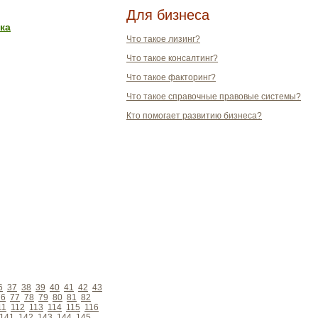
Для бизнеса
ка
Что такое лизинг?
Что такое консалтинг?
Что такое факторинг?
Что такое справочные правовые системы?
Кто помогает развитию бизнеса?
6
37
38
39
40
41
42
43
76
77
78
79
80
81
82
11
112
113
114
115
116
141
142
143
144
145