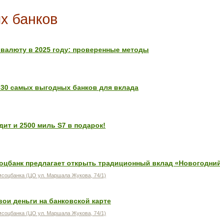
х банков
ь валюту в 2025 году: проверенные методы
30 самых выгодных банков для вклада
ит и 2500 миль S7 в подарок!
соцбанк предлагает открыть традиционный вклад «Новогодни
соцбанка (ЦО ул. Маршала Жукова, 74/1)
ои деньги на банковской карте
соцбанка (ЦО ул. Маршала Жукова, 74/1)