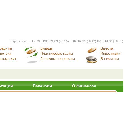
Курсы валют ЦБ РФ:
USD:
71.83
(+0.15) EUR:
87.21
(-0.12) KZT:
16.83
(+0.05)
редиты
Вклады
Валюта
потека
Пластиковые карты
Инвестиции
втокредит
Денежные переводы
Банкоматы
ьтации
Вакансии
О финансах