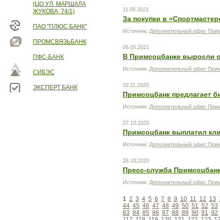
(ЦО УЛ. МАРШАЛА
11.05.2021
ЖУКОВА, 74/1)
За покупки в «Спортмастер
ПАО "ПЛЮС БАНК"
Источник:
Дополнительный офис Прим
ПРОМСВЯЗЬБАНК
05.05.2021
В Примсоцбанке выросли с
ПФС-БАНК
Источник:
Дополнительный офис Прим
СИБЭС
02.11.2020
ЭКСПЕРТ БАНК
Примсоцбанк предлагает б
Источник:
Дополнительный офис Прим
27.10.2020
Примсоцбанк выплатил кли
Источник:
Дополнительный офис Прим
26.10.2020
Пресс-служба Примсоцбанка
Источник:
Дополнительный офис Прим
1
2
3
4
5
6
7
8
9
10
11
12
13
44
45
46
47
48
49
50
51
52
53
83
84
85
86
87
88
89
90
91
92
117
118
119
120
121
122
123
1