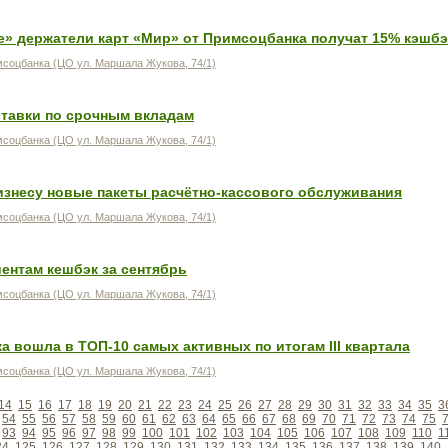
е» держатели карт «Мир» от Примсоцбанка получат 15% кэшбэ
соцбанка (ЦО ул. Маршала Жукова, 74/1)
тавки по срочным вкладам
соцбанка (ЦО ул. Маршала Жукова, 74/1)
изнесу новые пакеты расчётно-кассового обслуживания
соцбанка (ЦО ул. Маршала Жукова, 74/1)
ентам кешбэк за сентябрь
соцбанка (ЦО ул. Маршала Жукова, 74/1)
 вошла в ТОП-10 самых активных по итогам III квартала
соцбанка (ЦО ул. Маршала Жукова, 74/1)
14
15
16
17
18
19
20
21
22
23
24
25
26
27
28
29
30
31
32
33
34
35
3
54
55
56
57
58
59
60
61
62
63
64
65
66
67
68
69
70
71
72
73
74
75
93
94
95
96
97
98
99
100
101
102
103
104
105
106
107
108
109
110
1
24
125
126
127
128
129
130
131
132
133
134
135
136
137
138
139
140