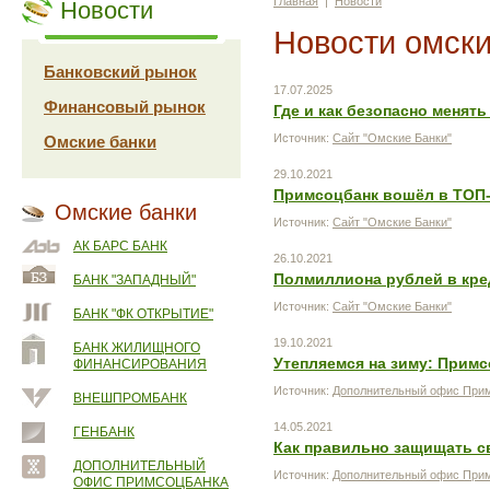
Главная
|
Новости
Новости
Новости омски
Банковский рынок
17.07.2025
Финансовый рынок
Где и как безопасно менят
Источник:
Сайт "Омские Банки"
Омские банки
29.10.2021
Примсоцбанк вошёл в ТОП-
Омские банки
Источник:
Сайт "Омские Банки"
АК БАРС БАНК
26.10.2021
Полмиллиона рублей в кред
БАНК "ЗАПАДНЫЙ"
Источник:
Сайт "Омские Банки"
БАНК "ФК ОТКРЫТИЕ"
19.10.2021
БАНК ЖИЛИЩНОГО
Утепляемся на зиму: Прим
ФИНАНСИРОВАНИЯ
Источник:
Дополнительный офис Прим
ВНЕШПРОМБАНК
14.05.2021
ГЕНБАНК
Как правильно защищать св
ДОПОЛНИТЕЛЬНЫЙ
Источник:
Дополнительный офис Прим
ОФИС ПРИМСОЦБАНКА