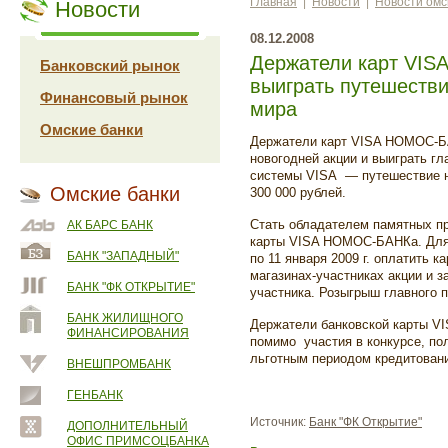
Главная
|
Новости
|
Новости омс
Новости
08.12.2008
Держатели карт VI
Банковский рынок
выиграть путешестви
Финансовый рынок
мира
Омские банки
Держатели карт VISA НОМОС-БА
новогодней акции и выиграть г
системы VISA — путешествие н
Омские банки
300 000 рублей.
Стать обладателем памятных п
АК БАРС БАНК
карты VISA НОМОС-БАНКа. Для э
БАНК "ЗАПАДНЫЙ"
по 11 января 2009 г. оплатить к
магазинах-участниках акции и 
БАНК "ФК ОТКРЫТИЕ"
участника. Розыгрыш главного п
БАНК ЖИЛИЩНОГО
Держатели банковской карты 
ФИНАНСИРОВАНИЯ
помимо участия в конкурсе, по
льготным периодом кредитовани
ВНЕШПРОМБАНК
ГЕНБАНК
Источник:
Банк "ФК Открытие"
ДОПОЛНИТЕЛЬНЫЙ
ОФИС ПРИМСОЦБАНКА