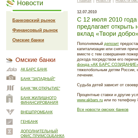
Главная
|
Новости
|
Новости омс
Новости
12.07.2010
С 12 июля 2010 год
Банковский рынок
предлагает открыть 
Финансовый рынок
вклад «Твори добро»
Омские банки
Пополняемый
депозит
предоста
капитализации или снятия прич
вместе с тем совершения пожер
Омские банки
дохода посредством его перечи
фонда «АК БАРС СОЗИДАНИЕ
АК БАРС БАНК
тяжелобольным детям России,
лечении.
БАНК "ЗАПАДНЫЙ"
Судьба детей зависит от своев
БАНК "ФК ОТКРЫТИЕ"
Процентные ставки и другие усл
БАНК ЖИЛИЩНОГО
www.akbars.ru
или по телефону 8
ФИНАНСИРОВАНИЯ
Все новости омских банков
ВНЕШПРОМБАНК
ГЕНБАНК
ДОПОЛНИТЕЛЬНЫЙ
ОФИС ПРИМСОЦБАНКА