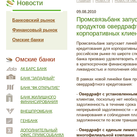
Главная
|
Новости
|
Новости омс
Новости
09.08.2010
Промсвязьбанк запус
Банковский рынок
продуктов овердраф
Финансовый рынок
корпоративных клие
Омские банки
Промсвязьбанк запускает линей
кредитования для корпоративны
российском рынке по широте сп
Омские банки
банка призвано удовлетворить 
в краткосрочном финансирован
АК БАРС БАНК
ликвидностью и пополнения обо
БАНК "ЗАПАДНЫЙ"
В рамках новой линейки банк 
овердрафтного кредитования:
БАНК "ФК ОТКРЫТИЕ"
-
Овердрафт с установленным
БАНК ЖИЛИЩНОГО
клиентам, поскольку нет необх
ФИНАНСИРОВАНИЯ
задолженность в течение срока
непрерывной задолженности – и
ВНЕШПРОМБАНК
планирования и соблюдения пла
задолженности по всем траншам
ГЕНБАНК
-
Овердрафт с единым лимито
ДОПОЛНИТЕЛЬНЫЙ
ОФИС ПРИМСОЦБАНКА
многофилиальной компании
.