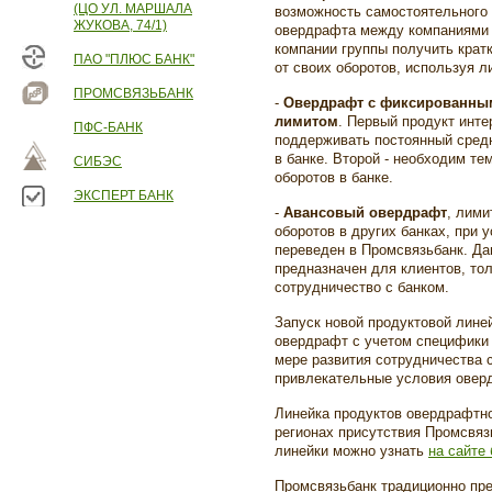
(ЦО УЛ. МАРШАЛА
возможность самостоятельного
ЖУКОВА, 74/1)
овердрафта между компаниями 
компании группы получить крат
ПАО "ПЛЮС БАНК"
от своих оборотов, используя л
ПРОМСВЯЗЬБАНК
-
Овердрафт с фиксированны
лимитом
. Первый продукт инт
ПФС-БАНК
поддерживать постоянный сред
в банке. Второй - необходим те
СИБЭС
оборотов в банке.
ЭКСПЕРТ БАНК
-
Авансовый овердрафт
, лими
оборотов в других банках, при 
переведен в Промсвязьбанк. Да
предназначен для клиентов, то
сотрудничество с банком.
Запуск новой продуктовой лине
овердрафт с учетом специфики 
мере развития сотрудничества 
привлекательные условия овер
Линейка продуктов овердрафтно
регионах присутствия Промсвяз
линейки можно узнать
на сайте 
Промсвязьбанк традиционно пр