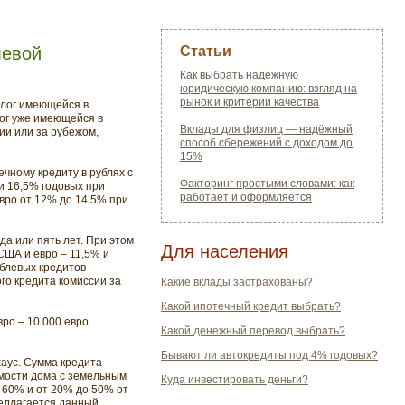
левой
Статьи
Как выбрать надежную
юридическую компанию: взгляд на
рынок и критерии качества
алог имеющейся в
ог уже имеющейся в
Вклады для физлиц — надёжный
ии или за рубежом,
способ сбережений с доходом до
15%
чному кредиту в рублях с
Факторинг простыми словами: как
и 16,5% годовых при
работает и оформляется
евро от 12% до 14,5% при
а или пять лет. При этом
Для населения
США и евро – 11,5% и
блевых кредитов –
го кредита комиссии за
Какие вклады застрахованы?
Какой ипотечный кредит выбрать?
ро – 10 000 евро.
Какой денежный перевод выбрать?
Бывают ли автокредиты под 4% годовых?
хаус. Сумма кредита
имости дома с земельным
Куда инвестировать деньги?
 60% и от 20% до 50% от
редлагается данный