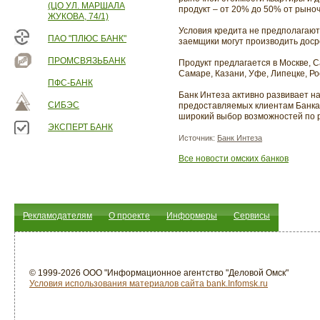
(ЦО УЛ. МАРШАЛА
продукт – от 20% до 50% от рыно
ЖУКОВА, 74/1)
Условия кредита не предполагают
ПАО "ПЛЮС БАНК"
заемщики могут производить дос
ПРОМСВЯЗЬБАНК
Продукт предлагается в Москве, С
Самаре, Казани, Уфе, Липецке, Ро
ПФС-БАНК
Банк Интеза активно развивает н
СИБЭС
предоставляемых клиентам Банка
широкий выбор возможностей по р
ЭКСПЕРТ БАНК
Источник:
Банк Интеза
Все новости омских банков
Рекламодателям
О проекте
Информеры
Сервисы
© 1999-2026 ООО "Информационное агентство "Деловой Омск"
Условия использования материалов сайта bank.Infomsk.ru