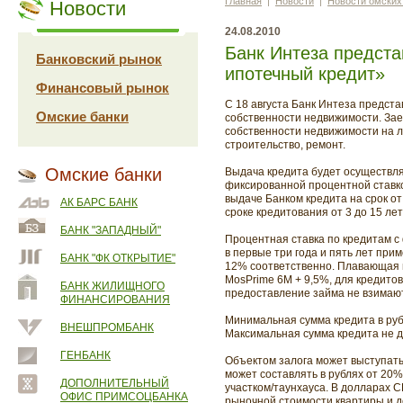
Главная
|
Новости
|
Новости омских
Новости
24.08.2010
Банк Интеза предста
Банковский рынок
ипотечный кредит»
Финансовый рынок
С 18 августа Банк Интеза предст
Омские банки
собственности недвижимости. Зае
собственности недвижимости на л
строительство, ремонт.
Омские банки
Выдача кредита будет осуществля
фиксированной процентной ставкой
выдаче Банком кредита на срок от
АК БАРС БАНК
сроке кредитования от 3 до 15 лет
БАНК "ЗАПАДНЫЙ"
Процентная ставка по кредитам с
в первые три года и пять лет при
БАНК "ФК ОТКРЫТИЕ"
12% соответственно. Плавающая п
MosPrime 6М + 9,5%, для кредитов
БАНК ЖИЛИЩНОГО
предоставление займа не взимаю
ФИНАНСИРОВАНИЯ
Минимальная сумма кредита в рубл
ВНЕШПРОМБАНК
Максимальная сумма кредита не д
ГЕНБАНК
Объектом залога может выступать
может составлять в рублях от 20
ДОПОЛНИТЕЛЬНЫЙ
участком/таунхауса. В долларах 
ОФИС ПРИМСОЦБАНКА
рыночной стоимости квартиры и д