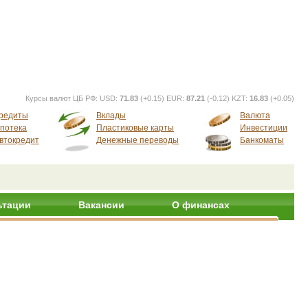
Курсы валют ЦБ РФ:
USD:
71.83
(+0.15) EUR:
87.21
(-0.12) KZT:
16.83
(+0.05)
редиты
Вклады
Валюта
потека
Пластиковые карты
Инвестиции
втокредит
Денежные переводы
Банкоматы
ьтации
Вакансии
О финансах