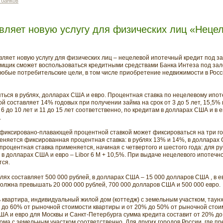
 банков
вляет новую услугу для физических лиц «Неце
авляет новую услугу для физических лиц – нецелевой ипотечный кредит под з
мщик сможет воспользоваться кредитными средствами Банка Интеза под зал
юбые потребительские цели, в том числе приобретение недвижимости в Росс
ться в рублях, долларах США и евро. Процентная ставка по нецелевому ипоте
 составляет 14% годовых при получении займа на срок от 3 до 5 лет, 15,5% 
 6 до 10 лет и 11 до 15 лет соответственно, по кредитам в долларах США и в 
.
 фиксировано-плавающей процентной ставкой может фиксироваться на три год
меняется фиксированная процентная ставка: в рублях 13% и 14%, в долларах 
роцентная ставка применяется, начиная с четвертого и шестого года: для ру
 в долларах США и евро – Libor 6 M + 10,5%. При выдаче нецелевого ипотечно
тся.
ях составляет 500 000 рублей, в долларах США – 15 000 долларов США , в ев
олжна превышать 20 000 000 рублей, 700 000 долларов США и 500 000 евро.
 квартира, индивидуальный жилой дом (коттедж) с земельным участком, таун
% до 60% от рыночной стоимости квартиры и от 20% до 50% от рыночной сто
США и евро для Москвы и Санкт-Петербурга сумма кредита составит от 20% до
ома с земельным участком соответственно. Для других городов России, где п