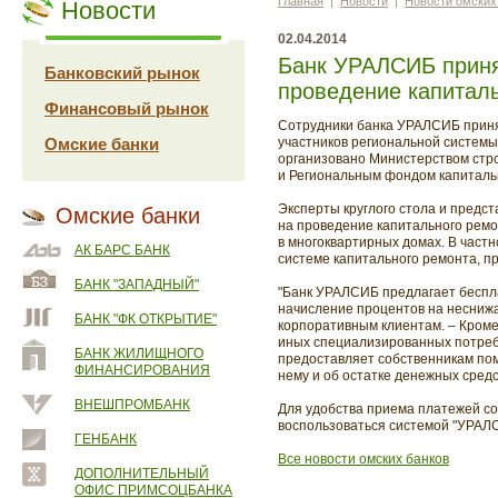
Главная
|
Новости
|
Новости омских
Новости
02.04.2014
Банк УРАЛСИБ приня
Банковский рынок
проведение капитал
Финансовый рынок
Сотрудники банка УРАЛСИБ принял
Омские банки
участников региональной системы
организовано Министерством стр
и Региональным фондом капиталь
Эксперты круглого стола и предс
Омские банки
на проведение капитального рем
в многоквартирных домах. В част
АК БАРС БАНК
системе капитального ремонта, п
БАНК "ЗАПАДНЫЙ"
"Банк УРАЛСИБ предлагает беспла
начисление процентов на неснижа
БАНК "ФК ОТКРЫТИЕ"
корпоративным клиентам. – Кроме
иных специализированных потреб
БАНК ЖИЛИЩНОГО
предоставляет собственникам пом
ФИНАНСИРОВАНИЯ
нему и об остатке денежных средс
ВНЕШПРОМБАНК
Для удобства приема платежей с
воспользоваться системой "УРАЛС
ГЕНБАНК
Все новости омских банков
ДОПОЛНИТЕЛЬНЫЙ
ОФИС ПРИМСОЦБАНКА