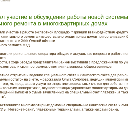
 банков
л участие в обсуждении работы новой системы
ьного ремонта в многоквартирных домах
и участие в работе экспертной площадки "Принцип взаимодействия кредитн
 капитального ремонта имущества многоквартирных домов при организации 
оительства и ЖКК Омской области
ного ремонта МКД.
тавители регионального оператора обсудили актуальные вопросы о работе н
онта
ности, в ходе беседы представители банков выступили с предложениями по уч
резентовали свои программы, ответили на вопросы общественников.
тное открытие и ведение специального счёта и банковского счёта для регио
емый остаток на счете, – рассказала Ольга Солопова, ведущий клиентский 
 того, мы предлагаем услуги по открытию специальных счетов для собственн
ительских кооперативов, осуществляющих управление многоквартирными до
ещений выписки о сумме зачисленных на специальный счет платежей, а такж
тв".
обственников многоквартирных домов на специальные банковские счета УРА
ИБ | Интернет-банк", платежными терминалами, а также кассами банка.