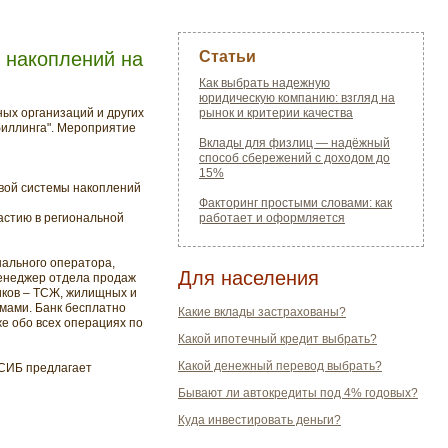
 накоплений на
Статьи
Как выбрать надежную
юридическую компанию: взгляд на
ых организаций и других
рынок и критерии качества
биллинга". Мероприятие
Вклады для физлиц — надёжный
способ сбережений с доходом до
15%
овой системы накоплений
Факторинг простыми словами: как
астию в региональной
работает и оформляется
нального оператора,
Для населения
менеджер отдела продаж
иков – ТСЖ, жилищных и
мами. Банк бесплатно
Какие вклады застрахованы?
е обо всех операциях по
Какой ипотечный кредит выбрать?
Какой денежный перевод выбрать?
ЛСИБ предлагает
Бывают ли автокредиты под 4% годовых?
Куда инвестировать деньги?