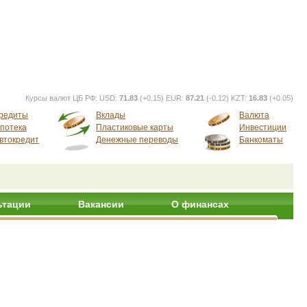
Курсы валют ЦБ РФ:
USD:
71.83
(+0.15) EUR:
87.21
(-0.12) KZT:
16.83
(+0.05)
редиты
Вклады
Валюта
потека
Пластиковые карты
Инвестиции
втокредит
Денежные переводы
Банкоматы
ьтации
Вакансии
О финансах