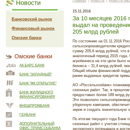
Главная
|
Новости
|
Новости омс
Новости
15.11.2016
За 10 месяцев 2016 
Банковский рынок
выдал на проведени
Финансовый рынок
205 млрд рублей
Омские банки
По состоянию на 01.11.2016 Ро
сельхозпроизводителям кредито
сумму 205,6 млрд рублей, что в
Омские банки
аналогичный период 2015 года.
агробизнеса на эти цели было н
АК БАРС БАНК
бизнеса – 31,4 млрд рублей, ма
Общий объем финансовой подде
БАНК "ЗАПАДНЫЙ"
ранее выданных кредитов превы
БАНК "ФК ОТКРЫТИЕ"
АО «Россельхозбанк» планомер
сезонных работ. Так, в прошло
БАНК ЖИЛИЩНОГО
предоставил более 189 млрд руб
ФИНАНСИРОВАНИЯ
Это позволило сельхозпроизво
уборочную кампании, обеспечит
ВНЕШПРОМБАНК
зерне и создать значительную э
ГЕНБАНК
По итогам текущего года Банк 
ДОПОЛНИТЕЛЬНЫЙ
сезонных работ с учетом стоящ
ОФИС ПРИМСОЦБАНКА
экспортного потенциала и дост